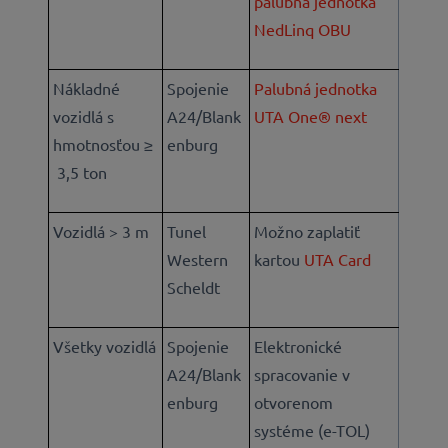
palubná jednotka
NedLinq OBU
Nákladné
Spojenie
Palubná jednotka
vozidlá s
A24/Blank
UTA One® next
hmotnosťou ≥
enburg
3,5 ton
Vozidlá > 3 m
Tunel
Možno zaplatiť
Western
kartou
UTA Card
Scheldt
Všetky vozidlá
Spojenie
Elektronické
A24/Blank
spracovanie v
enburg
otvorenom
systéme (e-TOL)