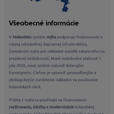
Všeobecné informácie
V
Holandsku
systém
mýta
podporuje financovanie a
rozvoj udržateľnej dopravnej infraštruktúry.
Zavedením mýta pre nákladné vozidlá založeného na
prejdenej vzdialenosti, ktoré nadobudne platnosť 1.
júla 2026, nový systém nahradí doterajšiu
Eurovignetu. Cieľom je vytvoriť spravodlivejšie a
ekologickejšie rozdelenie nákladov na používanie
holandských ciest.
Príjmy z mýta sa používajú na financovanie
rozširovania, údržby a modernizácie
holandskej
cestnej siete. Holandský štát, ktorý využíva moderné