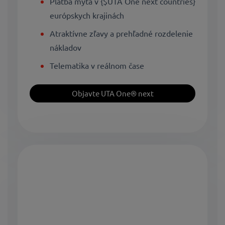
Platba mýta v {$UTA One next countries}
európskych krajinách
Atraktívne zľavy a prehľadné rozdelenie
nákladov
Telematika v reálnom čase
Objavte UTA One® next