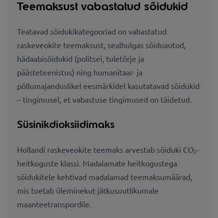
Teemaksust vabastatud sõidukid
Teatavad sõidukikategooriad on vabastatud
raskeveokite teemaksust, sealhulgas sõiduautod,
hädaabisõidukid (politsei, tuletõrje ja
päästeteenistus) ning humanitaar- ja
põllumajanduslikel eesmärkidel kasutatavad sõidukid
– tingimusel, et vabastuse tingimused on täidetud.
Süsinikdioksiidimaks
Hollandi raskeveokite teemaks arvestab sõiduki CO₂-
heitkoguste klassi. Madalamate heitkogustega
sõidukitele kehtivad madalamad teemaksumäärad,
mis toetab üleminekut jätkusuutlikumale
maanteetranspordile.