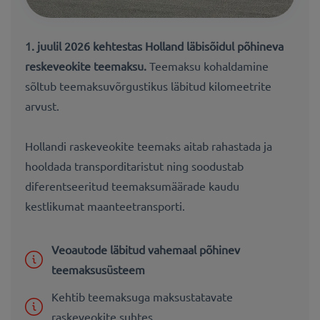
1. juulil 2026 kehtestas Holland läbisõidul põhineva
reskeveokite teemaksu.
Teemaksu kohaldamine
sõltub teemaksuvõrgustikus läbitud kilomeetrite
arvust.
Hollandi raskeveokite teemaks aitab rahastada ja
hooldada transporditaristut ning soodustab
diferentseeritud teemaksumäärade kaudu
kestlikumat maanteetransporti.
Veoautode läbitud vahemaal põhinev
teemaksusüsteem
Kehtib teemaksuga maksustatavate
raskeveokite suhtes