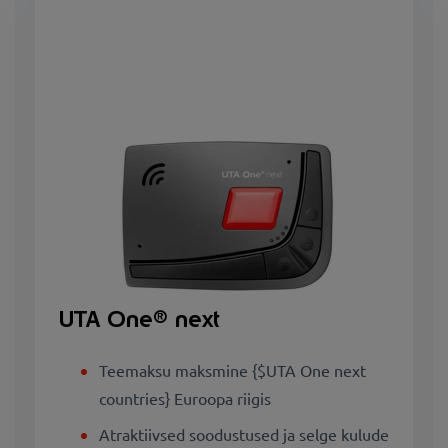
UTA One® next
Teemaksu maksmine {$UTA One next
countries} Euroopa riigis
Atraktiivsed soodustused ja selge kulude