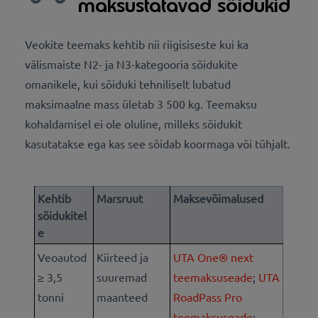
maksustatavad sõidukid
Veokite teemaks kehtib nii riigisiseste kui ka
välismaiste N2- ja N3-kategooria sõidukite
omanikele, kui sõiduki tehniliselt lubatud
maksimaalne mass ületab 3 500 kg. Teemaksu
kohaldamisel ei ole oluline, milleks sõidukit
kasutatakse ega kas see sõidab koormaga või tühjalt.
Kehtib
Marsruut
Maksevõimalused
sõidukitel
e
Veoautod
Kiirteed ja
UTA One® next
≥ 3,5
suuremad
teemaksuseade
;
UTA
tonni
maanteed
RoadPass Pro
teemaksuseade
;