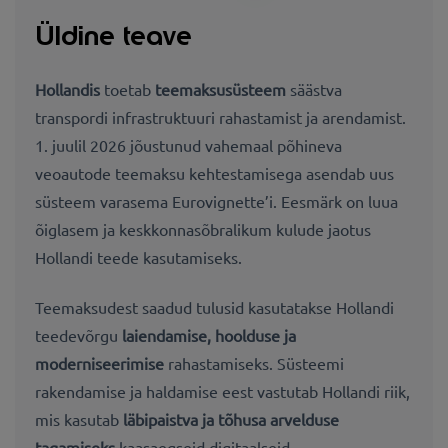
Üldine teave
Hollandis
toetab
teemaksusüsteem
säästva
transpordi infrastruktuuri rahastamist ja arendamist.
1. juulil 2026 jõustunud vahemaal põhineva
veoautode teemaksu kehtestamisega asendab uus
süsteem varasema Eurovignette’i. Eesmärk on luua
õiglasem ja keskkonnasõbralikum kulude jaotus
Hollandi teede kasutamiseks.
Teemaksudest saadud tulusid kasutatakse Hollandi
teedevõrgu
laiendamise, hoolduse ja
moderniseerimise
rahastamiseks. Süsteemi
rakendamise ja haldamise eest vastutab Hollandi riik,
mis kasutab
läbipaistva ja tõhusa arvelduse
tagamiseks
kaasaegseid digitaalseid