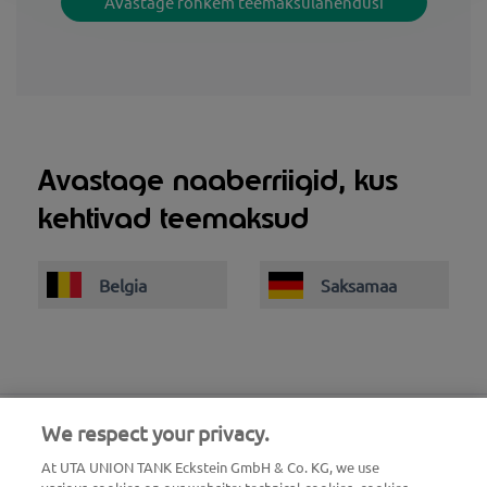
Avastage rohkem teemaksulahendusi
Avastage naaberriigid, kus
kehtivad teemaksud
Belgia
Saksamaa
We respect your privacy.
At UTA UNION TANK Eckstein GmbH & Co. KG, we use