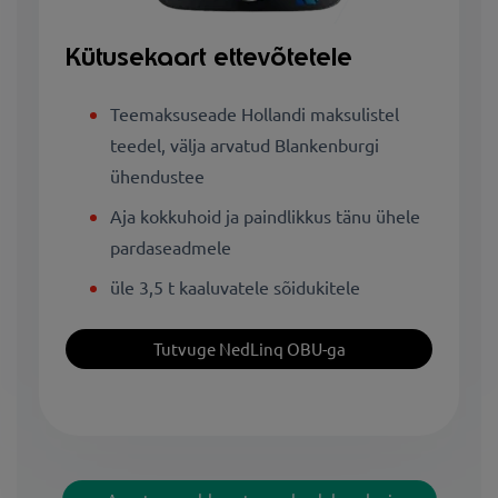
Kütusekaart ettevõtetele
Teemaksuseade Hollandi maksulistel
teedel, välja arvatud Blankenburgi
ühendustee
Aja kokkuhoid ja paindlikkus tänu ühele
pardaseadmele
üle 3,5 t kaaluvatele sõidukitele
Tutvuge NedLinq OBU-ga