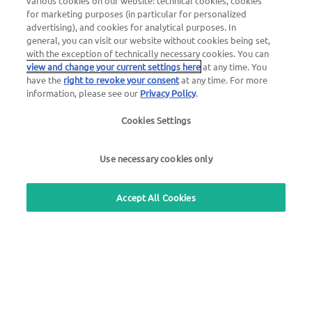
various cookies on our website: technical cookies, cookies
for marketing purposes (in particular for personalized
advertising), and cookies for analytical purposes. In
general, you can visit our website without cookies being set,
with the exception of technically necessary cookies. You can
view and change your current settings here
at any time. You
have the
right to revoke your consent
at any time. For more
information, please see our
Privacy Policy
.
24h autoabi teenus
Cookies Settings
+49 7333 8033985
Use necessary cookies only
24h kaardi blokeerimine
+49 6027 509-666
Accept All Cookies
UTA Estonia OÜ
+ 372 6129 100 (kl. 9-17)
Kasutage meie tasuta tagasihelistamise teenust