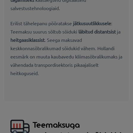
salvestustehnoloogiaid.
Erilist tähelepanu pööratakse
jätkusuutlikkusele
:
Teemaksu suurus sõltub sõiduki
läbitud distantsist
ja
heitgaasiklassist
. Seega maksavad
keskkonnasõbralikumad sõidukid vähem. Hollandi
eesmärk on muuta kaubavedu kliimasõbralikumaks ja
vähendada transpordisektoris pikaajaliselt
heitkoguseid.
Teemaksuga