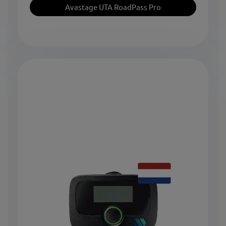
Avastage UTA RoadPass Pro