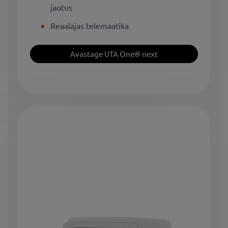
jaotus
Reaalajas telemaatika
Avastage UTA One® next