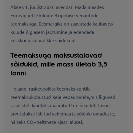
Alates 1. juulist 2026 asendati Madalmaades
Eurovignette kilomeetripõhise veoautode
teemaksuga. Eesmärgiks on saavutada kaubaveo
kulude õiglasem jaotumine ja edendada
keskkonnasõbralikke sõidukeid.
Teemaksuga maksustatavad
sõidukid, mille mass ületab 3,5
tonni
Hollandi raskeveokite teemaks kehtib
teemaksukohustuslikele veoautodele,mis liiguvad
tasulistel, kindlaks määratud teelõikudel. Tasud
arvutatakse läbitud vahemaa ja sõiduki omaduste,
näiteks CO₂-heitmete klassi alusel.