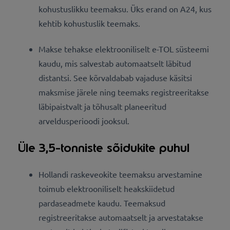
kohustuslikku teemaksu. Üks erand on A24, kus
kehtib kohustuslik teemaks.
Makse tehakse elektrooniliselt e-TOL süsteemi
kaudu, mis salvestab automaatselt läbitud
distantsi. See kõrvaldabab vajaduse käsitsi
maksmise järele ning teemaks registreeritakse
läbipaistvalt ja tõhusalt planeeritud
arveldusperioodi jooksul.
Üle 3,5-tonniste sõidukite puhul
Hollandi raskeveokite teemaksu arvestamine
toimub elektrooniliselt heakskiidetud
pardaseadmete kaudu. Teemaksud
registreeritakse automaatselt ja arvestatakse