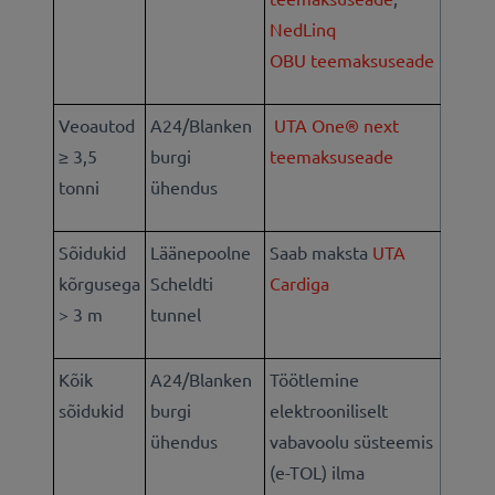
NedLinq
OBU teemaksuseade
Veoautod
A24/Blanken
UTA One® next
≥ 3,5
burgi
teemaksuseade
tonni
ühendus
Sõidukid
Läänepoolne
Saab maksta
UTA
kõrgusega
Scheldti
Cardiga
> 3 m
tunnel
Kõik
A24/Blanken
Töötlemine
sõidukid
burgi
elektrooniliselt
ühendus
vabavoolu süsteemis
(e-TOL) ilma