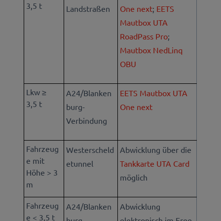
3,5 t
Landstraßen
One next
;
EETS
Mautbox UTA
RoadPass Pro
;
Mautbox NedLinq
OBU
Lkw ≥
A24/Blanken
EETS Mautbox UTA
3,5 t
burg-
One next
Verbindung
Fahrzeug
Westerscheld
Abwicklung über die
e mit
etunnel
Tankkarte UTA Card
Höhe > 3
möglich
m
Fahrzeug
A24/Blanken
Abwicklung
e < 3,5 t
burg-
elektronisch im Free-