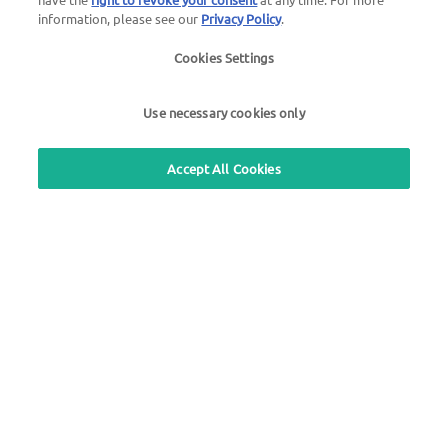
information, please see our
Privacy Policy
.
Fragen zu UTA Karten
Cookies Settings
+49 6027 509-660
Use necessary cookies only
Nutzen Sie unseren kostenlosen Rückrufservice
Fragen zum UTA Mautservice
Accept All Cookies
+49 6027 509-617
UTA Edenred Hilfecenter
UTA Stationsfinder
Blog
Login Kundenbereich
Über UTA Edenred
UTA Academy