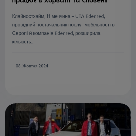
працює в Хорватії та Словенії
Кляйностхайм, Німеччина – UTA Edenred,
провідний постачальник послуг мобільності в
Європі й компанія Edenred, розширила
кількість...
08. Жовтня 2024