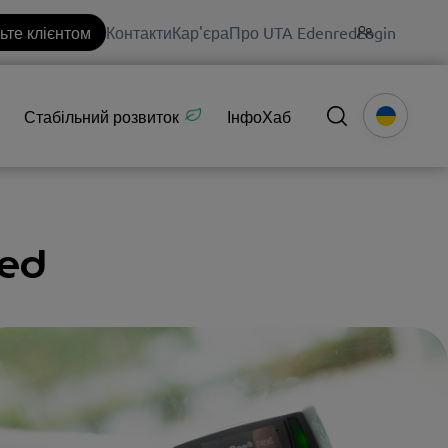
ьте клієнтом
Контакти
Кар'єра
Про UTA Edenred
Login
Стабільний розвиток
ІнфоХаб
red