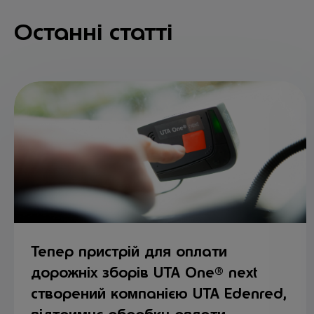
Останні статті
Тепер пристрій для оплати
дорожніх зборів UTA One® next
створений компанією UTA Edenred,