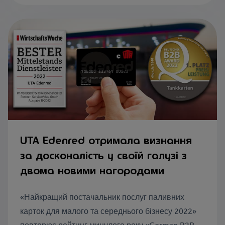
UTA Edenred отримала визнання
за досконалість у своїй галузі з
двома новими нагородами
«Найкращий постачальник послуг паливних
карток для малого та середнього бізнесу 2022»
повторює рейтинг минулого року «German B2B...