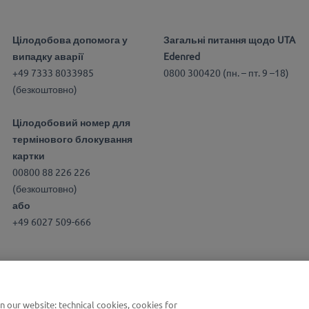
Цілодобова допомога у
Загальні питання щодо UTA
випадку аварії
Edenred
+49 7333 8033985
0800 300420 (пн. – пт. 9 –18)
(безкоштовно)
Цілодобовий номер для
термінового блокування
картки
00800 88 226 226
(безкоштовно)
або
+49 6027 509-666
our website: technical cookies, cookies for
ви |
Умови використання