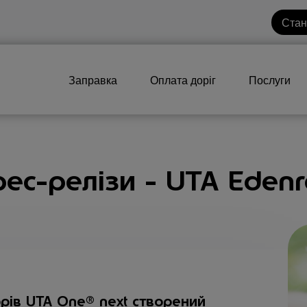
Стан
Заправка
Оплата доріг
Послуги
ес-релізи - UTA Eden
рів UTA One® next створений