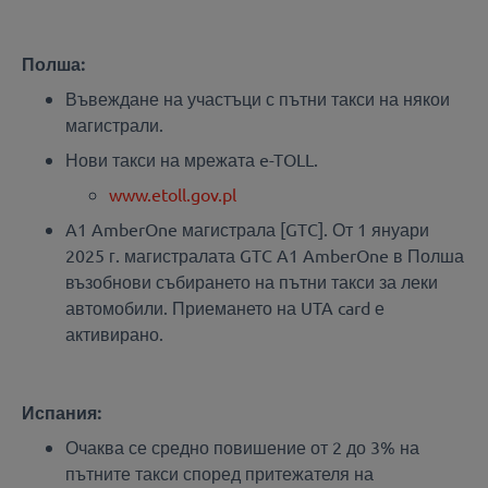
Полша:
Въвеждане на участъци с пътни такси на някои
магистрали.
Нови такси на мрежата e-TOLL.
www.etoll.gov.pl
A1 AmberOne магистрала [GTC]. От 1 януари
2025 г. магистралата GTC A1 AmberOne в Полша
възобнови събирането на пътни такси за леки
автомобили. Приемането на UTA card е
активирано.
Испания:
Очаква се средно повишение от 2 до 3% на
пътните такси според притежателя на