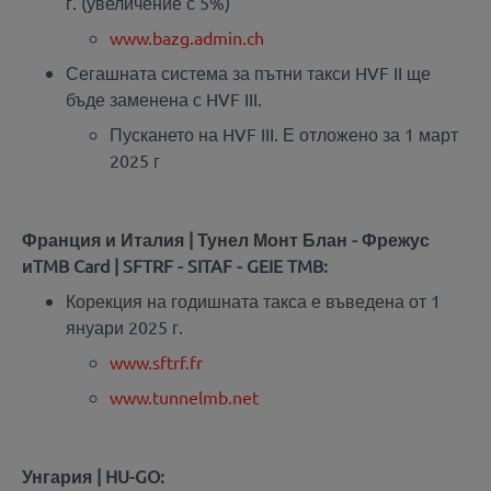
г. (увеличение с 5%)
www.bazg.admin.ch
Сегашната система за пътни такси HVF II ще
бъде заменена с HVF III.
Пускането на HVF III. Е отложено за 1 март
2025 г
Франция и Италия | Тунел Монт Блан - Фрежус
иTMB Card | SFTRF - SITAF - GEIE TMB:
Корекция на годишната такса е въведена от 1
януари 2025 г.
www.sftrf.fr
www.tunnelmb.net
Унгария | HU-GO: