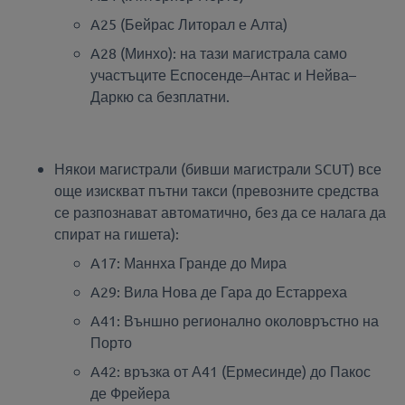
A25 (Бейрас Литорал е Алта)
A28 (Минхо): на тази магистрала само
участъците Еспосенде–Антас и Нейва–
Даркю са безплатни.
Някои магистрали (бивши магистрали SCUT) все
още изискват пътни такси (превозните средства
се разпознават автоматично, без да се налага да
спират на гишета):
A17: Маннха Гранде до Мира
A29: Вила Нова де Гара до Естарреха
A41: Външно регионално околовръстно на
Порто
A42: връзка от А41 (Ермесинде) до Пакос
де Фрейера