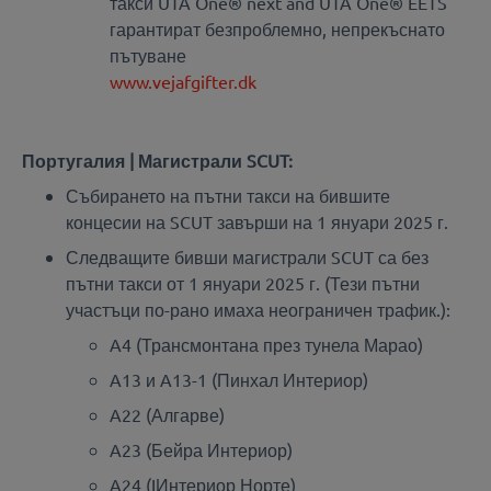
такси UTA One® next and UTA One® EETS
гарантират безпроблемно, непрекъснато
пътуване
www.vejafgifter.dk
Португалия | Магистрали SCUT:
Събирането на пътни такси на бившите
концесии на SCUT завърши на 1 януари 2025 г.
Следващите бивши магистрали SCUT са без
пътни такси от 1 януари 2025 г. (Тези пътни
участъци по-рано имаха неограничен трафик.):
A4 (Трансмонтана през тунела Марао)
A13 и A13-1 (Пинхал Интериор)
A22 (Алгарве)
A23 (Бейра Интериор)
A24 (IИнтериор Норте)