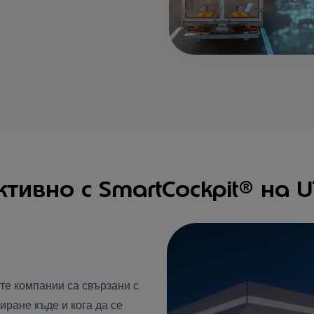
тивно с SmartCockpit® на U
те компании са свързани с
иране къде и кога да се