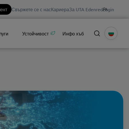
иент
Свържете се с нас
Кариера
За UTA Edenred
Login
луги
Устойчивост
Инфо хъб