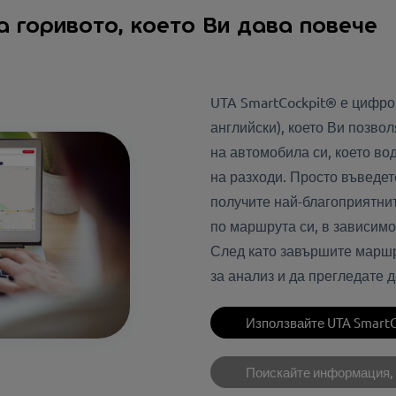
а горивото, което Ви дава повече
UTA SmartCockpit® е цифро
английски), което Ви позво
на автомобила си, което во
на разходи. Просто въведет
получите най-благоприятни
по маршрута си, в зависим
След като завършите маршр
за анализ и да прегледате 
Използвайте UTA Smart
Поискайте информация,