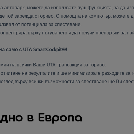
а автопарк, можете да използвате пуш функцията, за да из
де той зарежда с гориво. С помощта на компютър, можете 
ползвал от потенциала за спестяване.
онцентрира върху пътуването и да получи препоръки за на
а само с UTA SmartCockpit®!
мии на всички Ваши UTA трансакции за гориво.
 отчитане на резултатите и ще минимизирате разходите за 
поглед върху всички възможности за спестяване ще Ви спе
одно в Европа