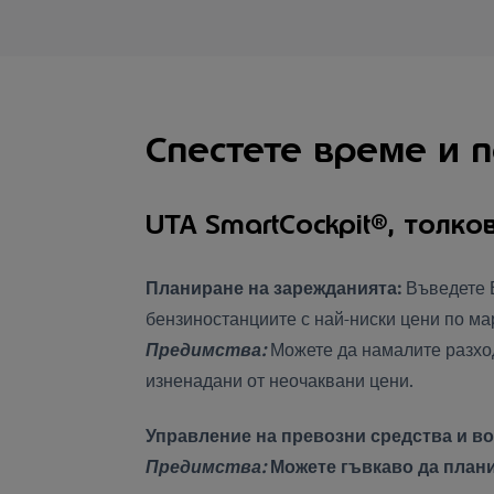
Спестете време и 
UTA SmartCockpit®, толко
Планиране на зарежданията:
Въведете 
бензиностанциите с най-ниски цени по м
Предимства:
Можете да намалите разходи
изненадани от неочаквани цени.
Управление на превозни средства и во
Предимства:
Можете гъвкаво да плани