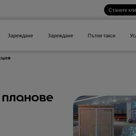
Станете кл
Зареждане
Зареждане
Пътни такси
Ус
ckpit®
 планове