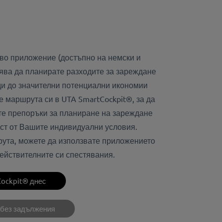
во приложение (достъпно на немски и
лява да планирате разходите за зареждане
ди до значителни потенциални икономии
е маршрута си в UTA SmartCockpit®, за да
те препоръки за планиране на зареждане
ост от Вашите индивидуални условия.
ута, можете да използвате приложението
действителните си спестявания.
Cockpit® днес
 без задължения