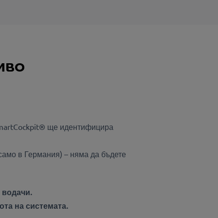
иво
SmartCockpit® ще идентифицира
само в Германия) – няма да бъдете
 водачи.
ота на системата.