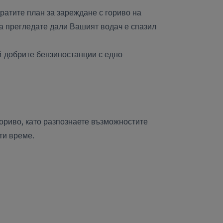
пратите план за зареждане с гориво на
да прегледате дали Вашият водач е спазил
й-добрите бензиностанции с едно
гориво, като разпознаете възможностите
сти време.