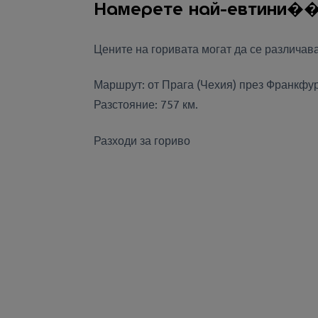
Намерете най-евтини��е
Цените на горивата могат да се различав
Маршрут: от Прага (Чехия) през Франкфур
Разстояние: 757 км.
Разходи за гориво