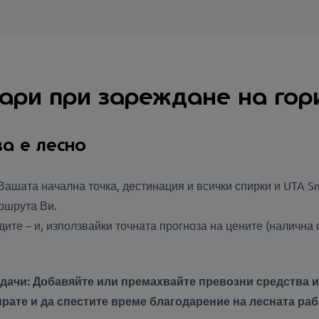
пари при зареждане на гор
ва е лесно
Вашата начална точка, дестинация и всички спирки и UTA 
аршрута Ви.
те – и, използвайки точната прогноза на цените (налична 
дачи: Добавяйте или премахвайте превозни средства и
рате и да спестите време благодарение на лесната раб