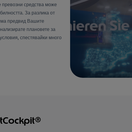
е превозни средства може
билността. За разлика от
зема предвид Вашите
нализирате плановете за
условия, спестявайки много
Cockpit®