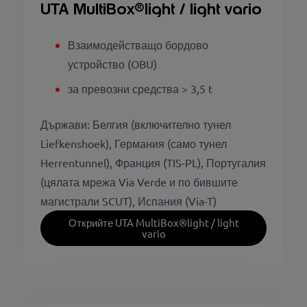
UTA MultiBox®light / light vario
Взаимодействащо бордово
устройство (OBU)
за превозни средства > 3,5 t
Държави: Белгия (включително тунел
Liefkenshoek), Германия (само тунел
Herrentunnel), Франция (TIS-PL), Португалия
(цялата мрежа Via Verde и по бившите
магистрали SCUT), Испания (Via-T)
Открийте UTA MultiBox®light / light
vario