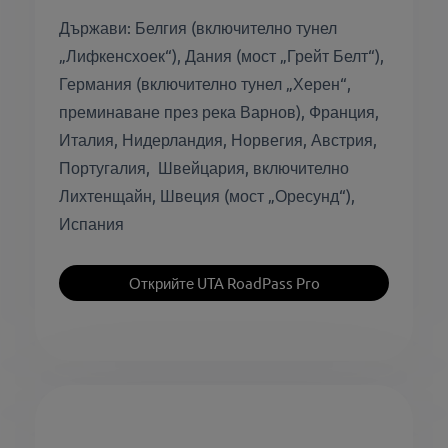
Държави: Белгия (включително тунел
„Лифкенсхоек“), Дания (мост „Грейт Белт“),
Германия (включително тунел „Херен“,
преминаване през река Варнов), Франция,
Италия, Нидерландия, Норвегия, Австрия,
Португалия, Швейцария, включително
Лихтенщайн, Швеция (мост „Оресунд“),
Испания
Открийте UTA RoadPass Pro