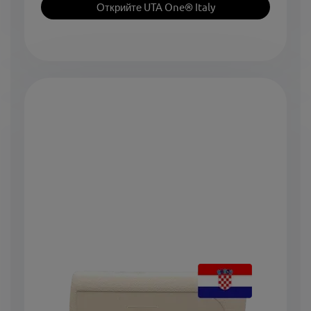
Открийте UTA One® Italy