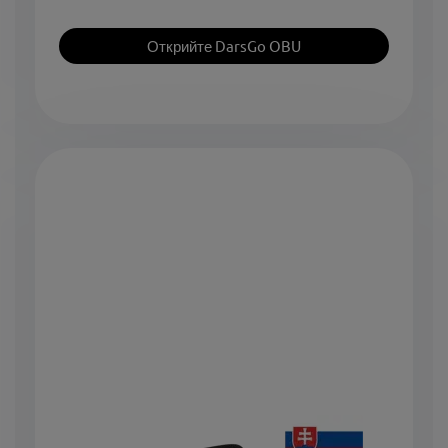
Открийте DarsGo OBU