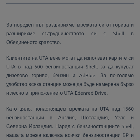
За пореден път разширихме мрежата си от горива и
разширихме сътрудничеството си с Shell в
Обединеното кралство.
Клиентите на UTA вече могат да използват картите си
UTA в над 500 бензиностанции Shell, за да купуват
дизелово гориво, бензин и AdBlue. За по-голямо
удобство всяка станция може да бъде намерена бързо
и лесно в приложението UTA Edenred Drive.
Като цяло, понастоящем мрежата на UTA над 1660
бензиностанции в Англия, Шотландия, Уелс и
Северна Ирландия. Наред с бензиностанциите Shell,
нашата мрежа включва всички бензиностанции BP и