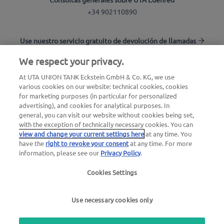
+34 902110890
Use nuestro servicio gratuito de devolución de llamadas
We respect your privacy.
Buscador de estaciones
At UTA UNION TANK Eckstein GmbH & Co. KG, we use
various cookies on our website: technical cookies, cookies
Inicio de sesión en el área de clientes
for marketing purposes (in particular for personalized
advertising), and cookies for analytical purposes. In
Acerca de UTA Edenred
general, you can visit our website without cookies being set,
with the exception of technically necessary cookies. You can
view and change your current settings here
at any time. You
have the
right to revoke your consent
at any time. For more
information, please see our
Privacy Policy
.
Cookies Settings
Aviso legal
|
Política de privacidad |
Términos y
condiciones generales |
Términos de uso
Use necessary cookies only
we simplify mobility