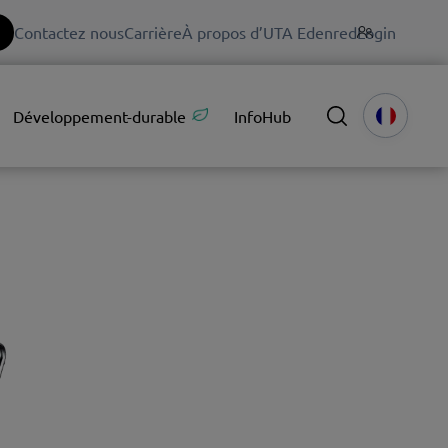
Contactez nous
Carrière
À propos d’UTA Edenred
Login
Développement-durable
InfoHub