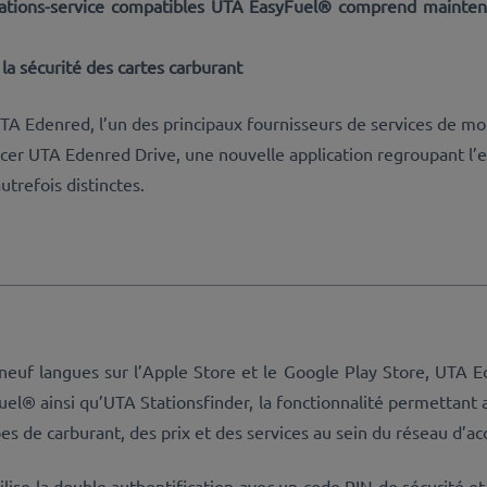
stations-service compatibles UTA EasyFuel® comprend mainten
a sécurité des cartes carburant
A Edenred, l’un des principaux fournisseurs de services de mobi
ncer UTA Edenred Drive, une nouvelle application regroupant l
trefois distinctes.
euf langues sur l’Apple Store et le Google Play Store, UTA E
uel® ainsi qu’UTA Stationsfinder, la fonctionnalité permettant a
pes de carburant, des prix et des services au sein du réseau d’a
tilise la double authentification avec un code PIN de sécurité e