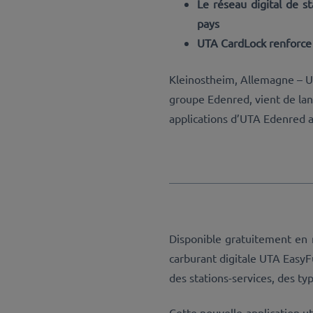
Le réseau digital de 
pays
UTA CardLock renforce l
Kleinostheim, Allemagne – UT
groupe Edenred, vient de la
applications d’UTA Edenred au
Disponible gratuitement en n
carburant digitale UTA EasyF
des stations-services, des ty
Cette nouvelle application u