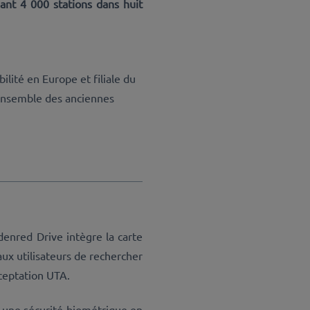
ant 4 000 stations dans huit
lité en Europe et filiale du
’ensemble des anciennes
denred Drive intègre la carte
ux utilisateurs de rechercher
cceptation UTA.
t une sécurité biométrique en