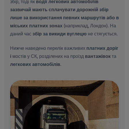
збір, тоді як
водії легкових автомобілів
зазвичай мають сплачувати дорожній збір
лише за використання певних маршрутів або в
міських платних зонах
(наприклад, Лондон). На
даний час
збір за викиди вуглецю
не стягується.
Нижче наведено перелік важливих
платних доріг
і
мостів у СК, розділених на проїзд
вантажівок
та
легкових автомобілів
.