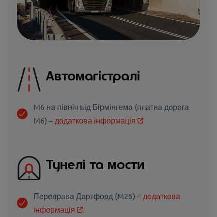
Автомагістралі
M6 на північ від Бірмінгема (платна дорога
M6) –
додаткова інформація
Тунелі та мости
Переправа Дартфорд (M25) –
додаткова
інформація