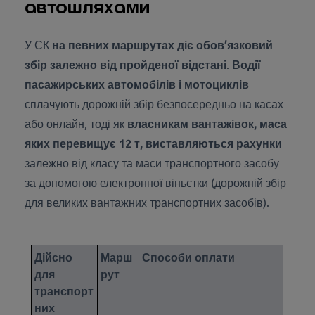
автошляхами
У СК
на певних маршрутах діє обов’язковий
збір залежно від пройденої відстані
.
Водії
пасажирських автомобілів і мотоциклів
сплачують дорожній збір безпосередньо на касах
або онлайн, тоді як
власникам вантажівок, маса
яких перевищує 12 т, виставляються рахунки
залежно від класу та маси транспортного засобу
за допомогою електронної віньєтки (дорожній збір
для великих вантажних транспортних засобів).
Дійсно
Марш
Способи оплати
для
рут
транспорт
них