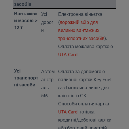
засобів
Вантажівк
Усі
Електронна віньєтка
и масою >
дорог
(
дорожній збір для
12 т
и
великих вантажних
транспортних засобів
):
Оплата можлива
карткою
UTA Card
Усі
Автом
Оплата за допомогою
транспорт
агістр
паливної картки Key Fuel
ні засоби
аль
card можлива лише для
M6
клієнтів із СК
Способи оплати: картка
UTA Card
, готівка,
кредитні/дебетові картки
або бортовий пристрій