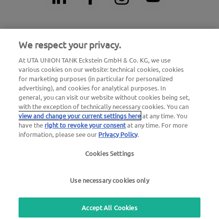
Цілодобова допомога у випадку аварії
We respect your privacy.
+49 7333 8033985 (безкоштовно)
At UTA UNION TANK Eckstein GmbH & Co. KG, we use
various cookies on our website: technical cookies, cookies
Цілодобовий номер для термінового блокування
for marketing purposes (in particular for personalized
картки
advertising), and cookies for analytical purposes. In
general, you can visit our website without cookies being set,
00800 88 226 226 (безкоштовно)
with the exception of technically necessary cookies. You can
або
view and change your current settings here
at any time. You
+49 6027 509-666
have the
right to revoke your consent
at any time. For more
information, please see our
Privacy Policy
.
Загальні питання щодо UTA Edenred
Cookies Settings
0800 300420 (пн. – пт. 9 –18)
Use necessary cookies only
Скористайтеся нашим безкоштовним сервісом
зворотного зв'язку
Accept All Cookies