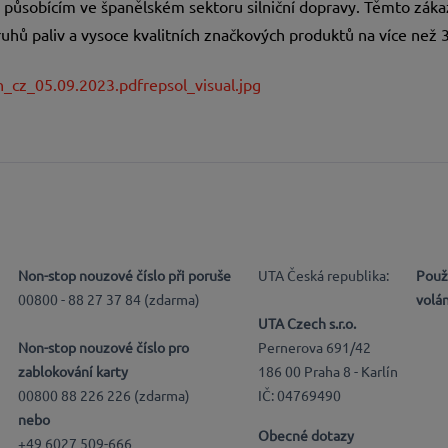
ůsobícím ve španělském sektoru silniční dopravy. Těmto zákaz
uhů paliv a vysoce kvalitních značkových produktů na více než 3
n_cz_05.09.2023.pdf
repsol_visual.jpg
Non-stop nouzové číslo při poruše
UTA Česká republika:
Použ
00800 - 88 27 37 84 (zdarma)
volá
UTA Czech s.r.o.
Non-stop nouzové číslo pro
Pernerova 691/42
zablokování karty
186 00 Praha 8 - Karlín
00800 88 226 226 (zdarma)
IČ: 04769490
nebo
Obecné dotazy
+49 6027 509-666