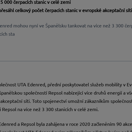
 5 000 čerpacích stanic v celé zemi
řesáhl celkový počet čerpacích stanic v evropské akceptační sít
enred mohou nyní ve Španělsku tankovat na více než 3 300 čerp
cích sta
olečnost UTA Edenred
, přední poskytovatel služeb mobility v E
í španělskou společností Repsol nabízející více druhů energií a v
é akceptační síti. Toto spojenectví umožní zákazníkům společno
 Repsol na více než 3 300 stanicích v celé zemi.
Edenred a Repsol byla zahájena v roce 2020 začleněním 90 akce