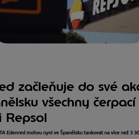
d začleňuje do své ak
anělsku všechny čerpací 
i Repsol
UTA Edenred mohou nyní ve Španělsku tankovat na více než 3 30