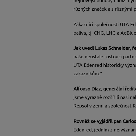
nejnovější dohody nabízí nyn
různých značek a s různými p
Zákazníci společnosti UTA Ed
paliva, tj. CNG, LNG a AdBlu
Jak uvedl Lukas Schneider, ř
naše neustále rostoucí partne
UTA Edenred historicky výz
zákazníkům.“
Alfonso Díaz
,
generální ředi
jsme výrazně rozšířili naši n
Repsol v zemi a společnost R
Rovněž se vyjádřil pan Carlos
Edenred, jedním z nejvýznamn