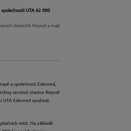
i společnosti UTA 62 000
acích stanicích Repsol a mají
vropě a společnost Edenred,
šechny servisní stanice Repsol
sti UTA Edenred využívat
ptačních míst. Na základě