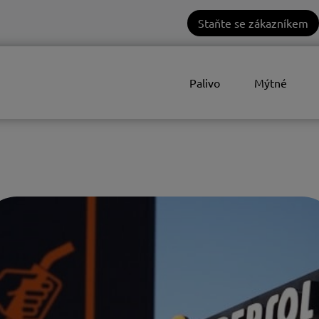
Staňte se zákazníkem
Palivo
Mýtné