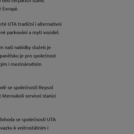
 000 čerpacích stanic
é Evropě.
ě UTA tradiční i alternativní
né parkování a mytí vozidel.
 naší nabídky služeb je
Španělsku je pro společnost
ským i mezinárodním
odě se společností Repsol
kteroukoli servisní stanici
“
ohoda se společností UTA
vazku k vnitrostátním i