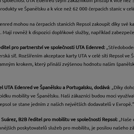
í společnost UTA Edenred svým zákazníkům přístup k více než 5
rodukty ve Španělsku a k více než 62 000 čerpacích stanic v cel
enred mohou na čerpacích stanicích Repsol zakoupit díky své kart
e. Mají rovněž k dispozici doplňkové služby, například zabezpeče
editel pro partnerství ve společnosti UTA Edenred:
„Středobodem
rská síť. Rozšířením akceptace karty UTA v celé síti Repsol ve 
namným krokem, který přináší zvýšenou hodnotu našim španěl
tel UTA Edenred ve Španělsku a Portugalsku, dodává
: „Díky doh
abídku mobility ve Španělsku. Naši zákazníci budou moci využívat 
epsol se stane jedním z našich největších dodavatelů v Evropě.
 Suárez, B2B ředitel pro mobilitu ve společnosti Repsol:
„Naše d
ějších poskytovatelů služeb pro mobilitu, je posilou našeho zá