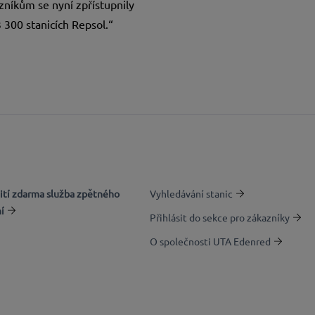
níkům se nyní zpřístupnily
 300 stanicích Repsol.“
ití zdarma služba zpětného
Vyhledávání stanic
ní
Přihlásit do sekce pro zákazníky
O společnosti UTA Edenred