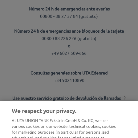
Número 24 h de emergencias ante averías
00800 - 88 27 37 84 (gratuito)
Número 24 h de emergencias ante bloqueos de la tarjeta
00800 88 226 226 (gratuito)
o
+49 6027 509-666
Consultas generales sobre UTA Edenred
+34 902110890
Use nuestro servicio gratuito de devolución de llamadas
We respect your privacy.
Buscador de estaciones
At UTA UNION TANK Eckstein GmbH & Co. KG, we use
various cookies on our website: technical cookies, cookies
Inicio de sesión en el área de clientes
for marketing purposes (in particular for personalized
advertising), and cookies for analytical purposes. In