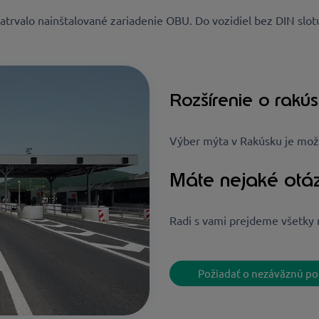
atrvalo nainštalované zariadenie OBU. Do vozidiel bez DIN slotu
Rozšírenie o rakú
Výber mýta v Rakúsku je mož
Máte nejaké otá
Radi s vami prejdeme všetky 
Požiadať o nezáväznú p