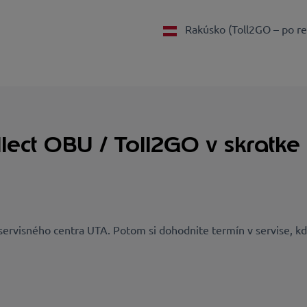
Rakúsko (Toll2GO – po re
llect OBU / Toll2GO v skratke
servisného centra UTA. Potom si dohodnite termín v servise, kde