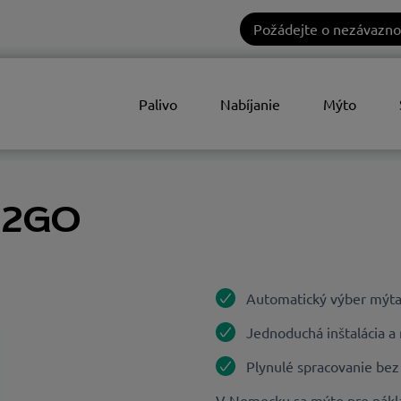
Požádejte o nezávazno
Palivo
Nabíjanie
Mýto
ll2GO
Automatický výber mýta
Jednoduchá inštalácia a
Plynulé spracovanie bez
V Nemecku sa mýto pre nákla