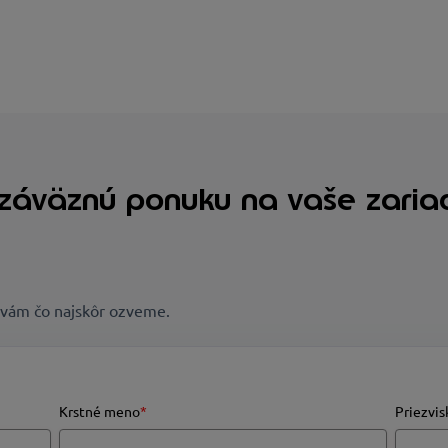
záväznú ponuku na vaše zariade
a vám čo najskôr ozveme.
Krstné meno
*
Priezvis