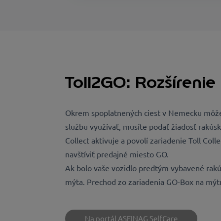
Toll2GO: Rozšírenie
Okrem spoplatnených ciest v Nemecku môžete
službu využívať, musíte podať žiadosť rakú
Collect aktivuje a povolí zariadenie Toll Co
navštíviť predajné miesto GO.
Ak bolo vaše vozidlo predtým vybavené rakú
mýta. Prechod zo zariadenia GO-Box na mýtne
Na portál ASFINAG SelfCare