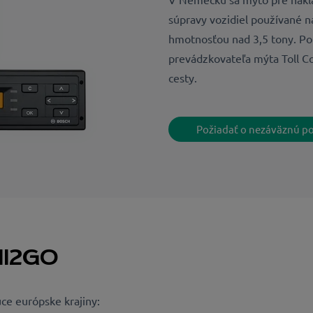
súpravy vozidiel používané n
hmotnosťou nad 3,5 tony. P
prevádzkovateľa mýta Toll Co
cesty.
Požiadať o nezáväznú p
oll2GO
ce európske krajiny: