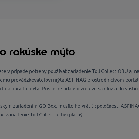
 o rakúske mýto
 v prípade potreby používať zariadenie Toll Collect OBU aj n
skemu prevádzkovateľovi mýta ASFINAG prostredníctvom portálu 
llect na úhradu mýta. Príslušné údaje o zmluve sa uložia do vášh
skym zariadením GO-Box, musíte ho vrátiť spoločnosti ASFINAG
 zariadenie Toll Collect je bezplatný.