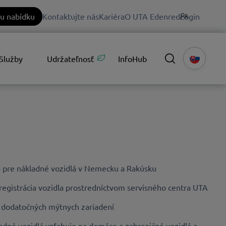
u nabídku
Kontaktujte nás
Kariéra
O UTA Edenred
Login
Služby
Udržateľnosť
InfoHub
 pre nákladné vozidlá v Nemecku a Rakúsku
 registrácia vozidla prostredníctvom servisného centra UTA
 dodatočných mýtnych zariadení
dné vozidlá vzťahuje na domáce a zahraničné vozidlá a