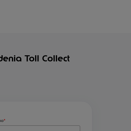
nia Toll Collect
ko
*