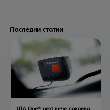
Последни статии
UTA One® next вече покрива