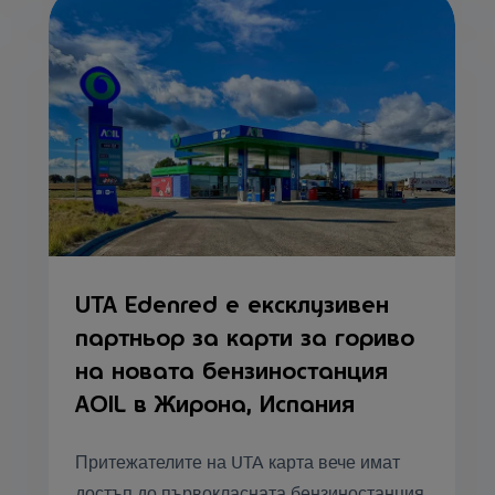
UTA Edenred е ексклузивен
партньор за карти за гориво
на новата бензиностанция
AOIL в Жирона, Испания
Притежателите на UTA карта вече имат
достъп до първокласната бензиностанция