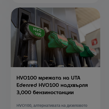
HVO100 мрежата на UTA
Edenred HVO100 надхвърля
3,000 бензиностанции
HVO100, алтернативата на дизеловото