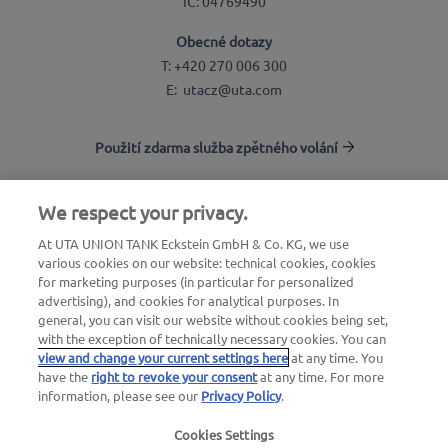
IČ: 04769490
Obecné dotazy
T: +420 270 006 300
E: utacz@uta.com
Použití zdarma služba zpětného volání
We respect your privacy.
Vyhledávání stanic
At UTA UNION TANK Eckstein GmbH & Co. KG, we use
Přihlásit do sekce pro zákazníky
various cookies on our website: technical cookies, cookies
O společnosti UTA Edenred
for marketing purposes (in particular for personalized
advertising), and cookies for analytical purposes. In
general, you can visit our website without cookies being set,
with the exception of technically necessary cookies. You can
view and change your current settings here
at any time. You
have the
right to revoke your consent
at any time. For more
information, please see our
Privacy Policy
.
Zákonné oznámení
|
Zásady ochrany osobních údajů
Cookies Settings
|
Všeobecné obchodní podmínky |
Uživatelské