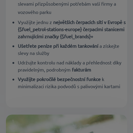
slevami přizpůsobenými potřebám vaší firmy a
vozového parku
Využijte jednu z
největších čerpacích sítí v Evropě s
{$fuel_petrol-stations-europe} čerpacími stanicemi
zahrnujícími značky {$fuel_brands}+
Ušetřete peníze při každém tankování
a získejte
slevy na služby
Udržujte kontrolu nad náklady a přehlednost díky
pravidelným, podrobným
fakturám
Využijte pokročilé bezpečnostní funkce
k
minimalizaci rizika podvodů s palivovými kartami