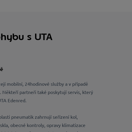
ohybu s UTA
ně
ejí mobilní, 24hodinové služby a v případě
 Někteří partneři také poskytují servis, který
UTA Edenred.
blasti pneumatik zahrnují seřízení
kol,
 skla,
obecné kontroly,
opravy
klimatizace