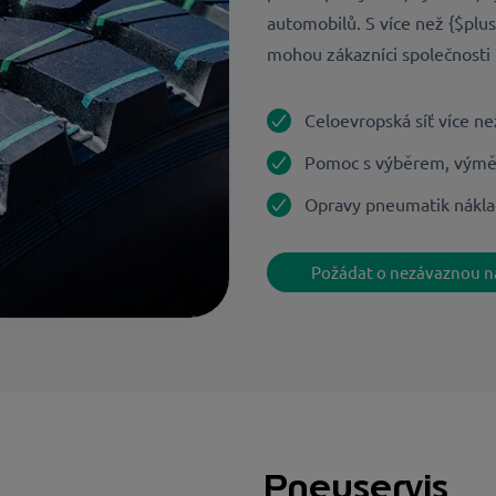
automobilů. S více než {$plu
mohou zákazníci společnosti U
Celoevropská síť více ne
Pomoc s výběrem, výmě
Opravy pneumatik náklad
Požádat o nezávaznou n
Pneuservis