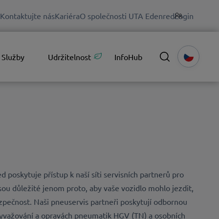
Kontaktujte nás
Kariéra
O společnosti UTA Edenred
Login
Služby
Udržitelnost
InfoHub
d poskytuje přístup k naší
síti servisních partnerů pro
ou důležité jenom proto, aby vaše vozidlo mohlo jezdit,
bezpečnost. Naši pneuservis partneři poskytují odbornou
yvažování a opravách pneumatik HGV (TN) a osobních