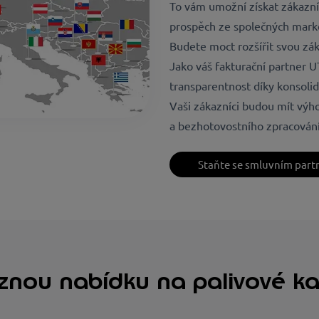
To vám umožní získat zákazní
prospěch ze společných market
Budete moct rozšířit svou zák
Jako váš fakturační partner U
transparentnost díky konsolid
Vaši zákazníci budou mít vý
a bezhotovostního zpracování
Staňte se smluvním part
znou nabídku na palivové ka