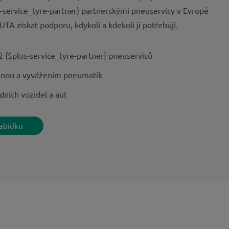
s-service_tyre-partner} partnerskými pneuservisy v Evropě
TA získat podporu, kdykoli a kdekoli ji potřebují.
ž {$plus-service_tyre-partner} pneuservisů
nou a vyvážením pneumatik
ních vozidel a aut
abídku