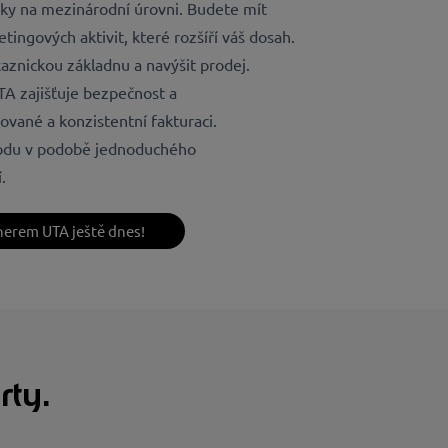
ky na mezinárodní úrovni. Budete mít
ingových aktivit, které rozšíří váš dosah.
aznickou základnu a navýšit prodej.
TA zajišťuje bezpečnost a
ované a konzistentní fakturaci.
hodu v podobě jednoduchého
.
nerem UTA ještě dnes!
rty.