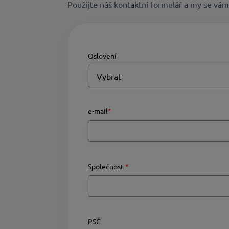
Použijte náš kontaktní formulář a my se vá
Oslovení
e-mail
*
Společnost
*
PSČ