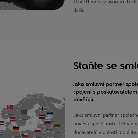
TÜV (Německá asociace techni
další!
Staňte se sm
Jako smluvní partner spo
spojení s poskytovatelem 
důvěřují.
Jako smluvní partner společn
pověsti společnosti UTA v obo
dodavatelů v oblasti mobility.