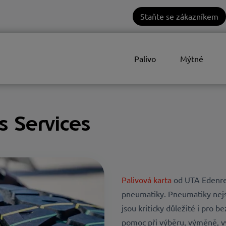
Staňte se zákazníkem
Palivo
Mýtné
 Services
Palivová karta
od UTA Edenre
pneumatiky
.
Pneumatiky nejs
jsou kriticky důležité i pro 
pomoc při výběru, výměně, v