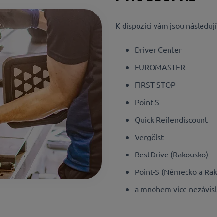
K dispozici vám jsou následují
Driver Center
EUROMASTER
FIRST STOP
Point S
Quick Reifendiscount
Vergölst
BestDrive (Rakousko)
Point-S (Německo a Ra
a mnohem více nezávisl