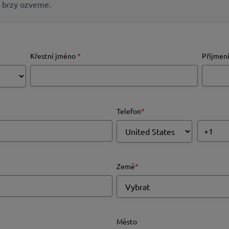
m brzy ozveme.
Křestní jméno
*
Příjmen
Telefon
*
Země
*
Město