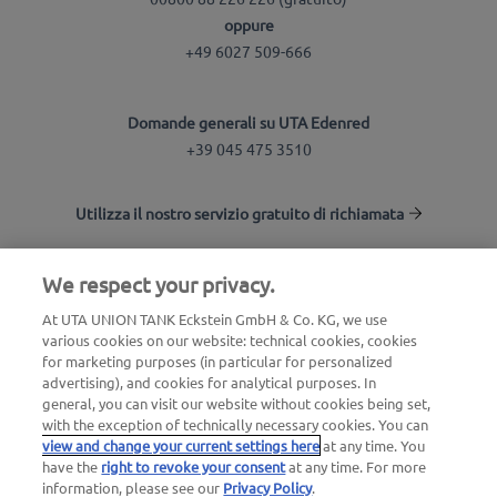
oppure
+49 6027 509-666
Domande generali su UTA Edenred
+39 045 475 3510
Utilizza il nostro servizio gratuito di richiamata
We respect your privacy.
UTA Stationsfinder
At UTA UNION TANK Eckstein GmbH & Co. KG, we use
Accedi all'area clienti
various cookies on our website: technical cookies, cookies
UTA Edenred
for marketing purposes (in particular for personalized
advertising), and cookies for analytical purposes. In
general, you can visit our website without cookies being set,
with the exception of technically necessary cookies. You can
view and change your current settings here
at any time. You
have the
right to revoke your consent
at any time. For more
information, please see our
Privacy Policy
.