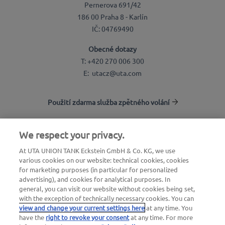
Pernerova 691/42
186 00 Praha 8 - Karlín
IČ: 04769490
Obecné dotazy
T: +420 270 006 300
E: utacz@uta.com
Použití zdarma služba zpětného volání
We respect your privacy.
Vyhledávání stanic
At UTA UNION TANK Eckstein GmbH & Co. KG, we use
Přihlásit do sekce pro zákazníky
various cookies on our website: technical cookies, cookies
O společnosti UTA Edenred
for marketing purposes (in particular for personalized
advertising), and cookies for analytical purposes. In
general, you can visit our website without cookies being set,
with the exception of technically necessary cookies. You can
view and change your current settings here
at any time. You
have the
right to revoke your consent
at any time. For more