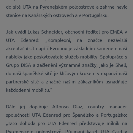
do sítě UTA ‏‏na Pyrenejském poloostrově a zahrne navíc
stanice na Kanárských ostrovech a v Portugalsku.
Jak uvádí Lukas Schneider, obchodní ředitel pro EMEA v
UTA Edenred: „Komplexní, na značce nezávislá
akceptační síť napříč Evropou je základním kamenem naší
nabídky jako poskytovatele služeb mobility. Spolupráce s
Grupo DISA a začlenění významné značky, jako je Shell,
do naší španělské sítě je klíčovým krokem v expanzi naší
partnerské sítě a značně našim zákazníkům usnadňuje
každodenní mobilitu.“
Dále jej doplňuje Alfonso Díaz, country manager
společnosti UTA Edenred pro Španělsko a Portugalsko:
„Tato dohoda pro UTA Edenred představuje milník na
Pyrenejském poloostrově. Přijímání karet UTA Card v