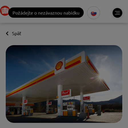
Požádejte o nezávaznou nabídku
Späť