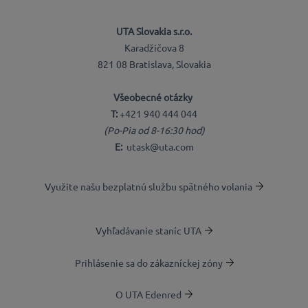
UTA Slovakia s.r.o.
Karadžičova 8
821 08 Bratislava, Slovakia
Všeobecné otázky
T:
+421 940 444 044
(Po-Pia od 8-16:30 hod)
E:
utask@uta.com
Využite našu bezplatnú službu spätného volania
Vyhľadávanie staníc UTA
Prihlásenie sa do zákazníckej zóny
O UTA Edenred