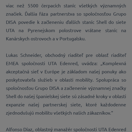
viac než 5500 čerpacích staníc všetkých významných
značiek. Ďalšia fáza partnerstva so spoločnosťou Grupo
DISA povedie k začleneniu ďalších staníc Shell do siete
UTA na Pyrenejskom polostrove vrátane staníc na
Kanárskych ostrovoch a v Portugalsku.
Lukas Schneider, obchodný riaditeľ pre oblasť riaditeľ
EMEA spoločnosti UTA Edenred, uvádza: „Komplexná
akceptačná sieť v Európe je základom našej ponuky ako
poskytovateľa služieb v oblasti mobility. Spolupráca so
spoločnosťou Grupo DISA a začlenenie významnej značky
Shell do našej španielskej siete sú zásadné kroky v oblasti
expanzie našej partnerskej siete, ktoré každodenne
zjednodušujú mobilitu všetkých našich zákazníkov.“
Alfonso Díaz, oblastný manažér spoločnosti UTA Edenred