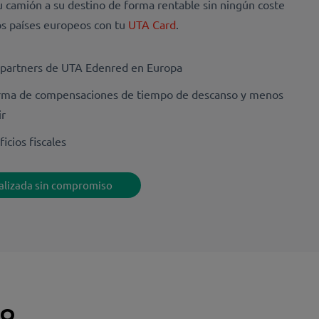
u camión a su destino de forma rentable sin ningún coste
ios países europeos con tu
UTA Card
.
e partners de UTA Edenred en Europa
rma de compensaciones de tiempo de descanso y menos
ir
icios fiscales
nalizada sin compromiso
do