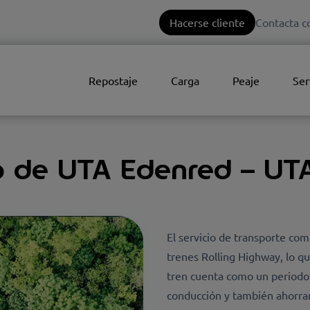
Hacerse cliente
Contacta c
Repostaje
Carga
Peaje
Ser
 de UTA Edenred – UTA 
El servicio de transporte co
trenes Rolling Highway, lo q
tren cuenta como un periodo d
conducción y también ahorrar