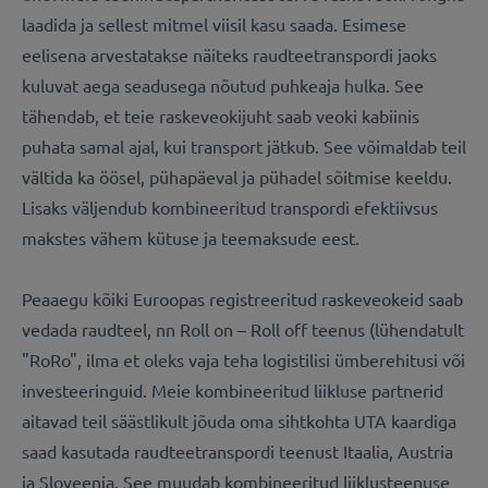
laadida ja sellest mitmel viisil kasu saada. Esimese
eelisena arvestatakse näiteks raudteetranspordi jaoks
kuluvat aega seadusega nõutud puhkeaja hulka. See
tähendab, et teie raskeveokijuht saab veoki kabiinis
puhata samal ajal, kui transport jätkub. See võimaldab teil
vältida ka öösel, pühapäeval ja pühadel sõitmise keeldu.
Lisaks väljendub kombineeritud transpordi efektiivsus
makstes vähem kütuse ja teemaksude eest.
Peaaegu kõiki Euroopas registreeritud raskeveokeid saab
vedada raudteel, nn Roll on – Roll off teenus (lühendatult
"RoRo", ilma et oleks vaja teha logistilisi ümberehitusi või
investeeringuid. Meie kombineeritud liikluse partnerid
aitavad teil säästlikult jõuda oma sihtkohta UTA kaardiga
saad kasutada raudteetranspordi teenust Itaalia, Austria
ja Sloveenia. See muudab kombineeritud liiklusteenuse