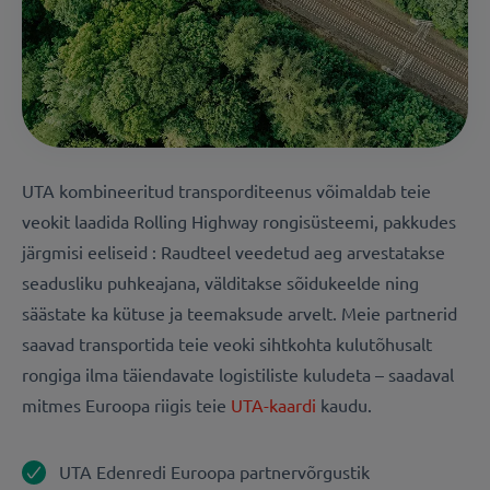
UTA kombineeritud transporditeenus võimaldab teie
veokit laadida Rolling Highway rongisüsteemi, pakkudes
järgmisi eeliseid : Raudteel veedetud aeg arvestatakse
seadusliku puhkeajana, välditakse sõidukeelde ning
säästate ka kütuse ja teemaksude arvelt. Meie partnerid
saavad transportida teie veoki sihtkohta kulutõhusalt
rongiga ilma täiendavate logistiliste kuludeta – saadaval
mitmes Euroopa riigis teie
UTA-kaardi
kaudu.
UTA Edenredi Euroopa partnervõrgustik