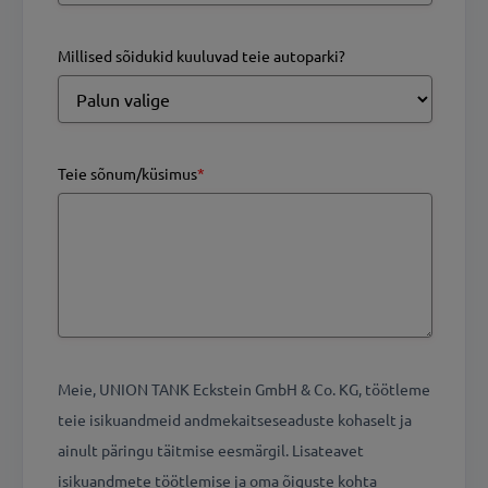
Millised sõidukid kuuluvad teie autoparki?
Teie sõnum/küsimus
*
Meie, UNION TANK Eckstein GmbH & Co. KG, töötleme
teie isikuandmeid andmekaitseseaduste kohaselt ja
ainult päringu täitmise eesmärgil. Lisateavet
isikuandmete töötlemise ja oma õiguste kohta