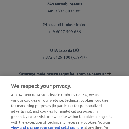
24h autoabi teenus
+49 7333 8033985
24h kaardi blokeerimine
+49 6027 509-666
UTA Estonia OÜ
+ 372 6129 100 (kl. 9-17)
Kasutage meie tasuta tagasihelistamise teenust
We respect your privacy.
Tankla otsing
At UTA UNION TANK Eckstein GmbH & Co. KG, we use
various cookies on our website: technical cookies, cookies
Logi kliendikeskkonda
for marketing purposes (in particular for personalized
advertising), and cookies for analytical purposes. In
Info UTA Edenredi kohta
general, you can visit our website without cookies being set,
with the exception of technically necessary cookies. You can
view and change your current settings here
at any time. You