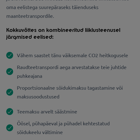
oma eelistega suurepäraseks täienduseks
maanteetranspordile.
Kokkuvõttes on kombineeritud liiklusteenusel
järgmised eelised:
Vähem saastet tänu väiksemale CO2 heitkogusele
Raudteetranspordi aega arvestatakse teie juhtide
puhkeajana
Proportsionaalne sõidukimaksu tagastamine või
maksusoodustused
Teemaksu arvelt säästmine
Öösel, pühapäeval ja pühadel kehtestatud
sõidukeelu vältimine