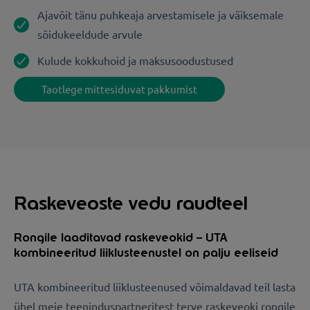
Ajavõit tänu puhkeaja arvestamisele ja väiksemale
sõidukeeldude arvule
Kulude kokkuhoid ja maksusoodustused
Taotlege mittesiduvat pakkumist
Raskeveoste vedu raudteel
Rongile laaditavad raskeveokid – UTA
kombineeritud liiklusteenustel on palju eeliseid
UTA kombineeritud liiklusteenused võimaldavad teil lasta
ühel meie teeninduspartneritest terve raskeveoki rongile