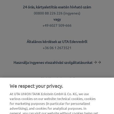
24 órás, kártyaletiltás esetén hívható szám
00800 88 226 226 (ingyenes)
vagy
+49 6027 509-666
Általános kérdések az UTA Edenredről
+36 06 1 2673521
Használja ingyenes visszahívási szolgáltatásunkat
Töltőállomás-kereső
We respect your privacy.
Bejelentkezés az ügyfélfelületre
At UTA UNION TANK Eckstein GmbH & Co. KG, we use
various cookies on our website: technical cookies, cookies
Az UTA Edenredről
for marketing purposes (in particular for personalized
advertising), and cookies for analytical purposes. In
general, you can visit our website without cookies being set,