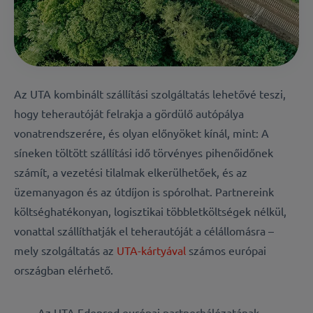
Az UTA kombinált szállítási szolgáltatás lehetővé teszi,
hogy teherautóját felrakja a gördülő autópálya
vonatrendszerére, és olyan előnyöket kínál, mint: A
síneken töltött szállítási idő törvényes pihenőidőnek
számít, a vezetési tilalmak elkerülhetőek, és az
üzemanyagon és az útdíjon is spórolhat. Partnereink
költséghatékonyan, logisztikai többletköltségek nélkül,
vonattal szállíthatják el teherautóját a célállomásra –
mely szolgáltatás az
UTA-kártyával
számos európai
országban elérhető.
Az UTA Edenred európai partnerhálózatának