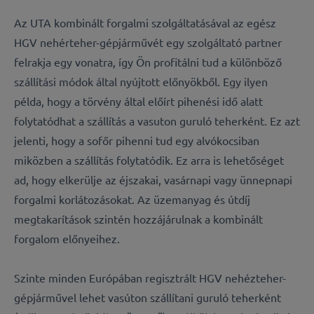
Az UTA kombinált forgalmi szolgáltatásával az egész
HGV nehérteher-gépjárművét egy szolgáltató partner
felrakja egy vonatra, így Ön profitálni tud a különböző
szállítási módok által nyújtott előnyökből. Egy ilyen
példa, hogy a törvény által előírt pihenési idő alatt
folytatódhat a szállítás a vasuton guruló teherként. Ez azt
jelenti, hogy a sofőr pihenni tud egy alvókocsiban
miközben a szállítás folytatódik. Ez arra is lehetőséget
ad, hogy elkerülje az éjszakai, vasárnapi vagy ünnepnapi
forgalmi korlátozásokat. Az üzemanyag és útdíj
megtakarítások szintén hozzájárulnak a kombinált
forgalom előnyeihez.
Szinte minden Európában regisztrált HGV nehézteher-
gépjárművel lehet vasúton szállítani guruló teherként