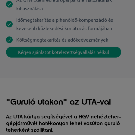
kihasználása
Időmegtakarítás a pihenőidő-kompenzáció és
kevesebb közlekedési korlátozás formájában
Költségmegtakarítás és adókedvezmények
Kérjen ajánlatot kötelezettségvállalás nélkül
"Guruló utakon" az UTA-val
Az UTA kártya segítségével a HGV nehézteher-
gépjárművét hatékonyan lehet vasúton guruló
teherként szállítani.