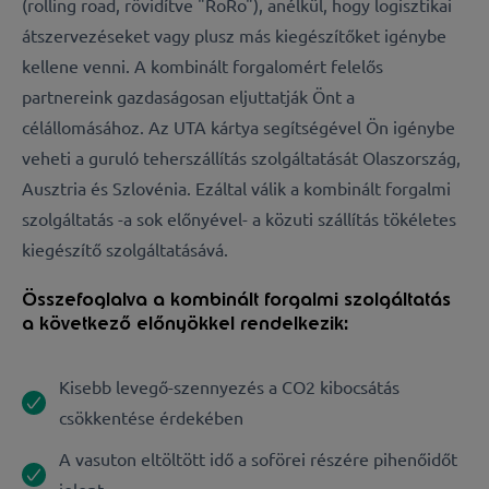
(rolling road, rövidítve "RoRo"), anélkül, hogy logisztikai
átszervezéseket vagy plusz más kiegészítőket igénybe
kellene venni. A kombinált forgalomért felelős
partnereink gazdaságosan eljuttatják Önt a
célállomásához. Az UTA kártya segítségével Ön igénybe
veheti a guruló teherszállítás szolgáltatását Olaszország,
Ausztria és Szlovénia. Ezáltal válik a kombinált forgalmi
szolgáltatás -a sok előnyével- a közuti szállítás tökéletes
kiegészítő szolgáltatásává.
Összefoglalva a kombinált forgalmi szolgáltatás
a következő előnyökkel rendelkezik:
Kisebb levegő-szennyezés a CO2 kibocsátás
csökkentése érdekében
A vasuton eltöltött idő a soförei részére pihenőidőt