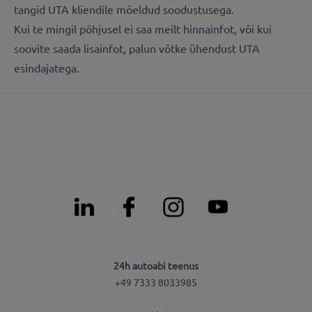
tangid UTA kliendile mõeldud soodustusega.
Kui te mingil põhjusel ei saa meilt hinnainfot, või kui
soovite saada lisainfot, palun võtke ühendust UTA
esindajatega.
24h autoabi teenus
+49 7333 8033985