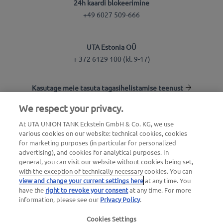
24h kaardi blokeerimine
+49 6027 509-666
UTA Estonia OÜ
+ 372 6129 100 (kl. 9-17)
Kasutage meie tasuta tagasihelistamise teenust
We respect your privacy.
Tankla otsing
At UTA UNION TANK Eckstein GmbH & Co. KG, we use
various cookies on our website: technical cookies, cookies
Logi kliendikeskkonda
for marketing purposes (in particular for personalized
advertising), and cookies for analytical purposes. In
Info UTA Edenredi kohta
general, you can visit our website without cookies being set,
with the exception of technically necessary cookies. You can
view and change your current settings here
at any time. You
have the
right to revoke your consent
at any time. For more
information, please see our
Privacy Policy
.
Cookies Settings
Õiguslik teave
|
Privaatsuspoliitika |
Üldtingimused