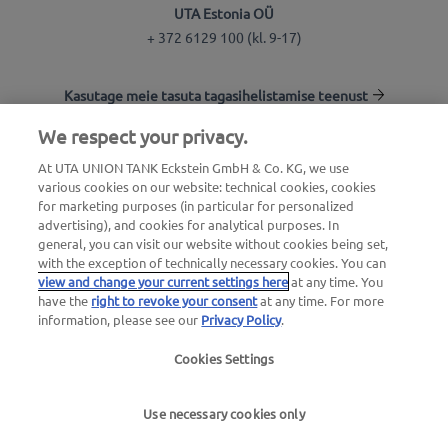
UTA Estonia OÜ
+ 372 6129 100 (kl. 9-17)
Kasutage meie tasuta tagasihelistamise teenust
We respect your privacy.
Tankla otsing
At UTA UNION TANK Eckstein GmbH & Co. KG, we use
various cookies on our website: technical cookies, cookies
Logi kliendikeskkonda
for marketing purposes (in particular for personalized
advertising), and cookies for analytical purposes. In
Info UTA Edenredi kohta
general, you can visit our website without cookies being set,
with the exception of technically necessary cookies. You can
view and change your current settings here
at any time. You
have the
right to revoke your consent
at any time. For more
information, please see our
Privacy Policy
.
Cookies Settings
Õiguslik teave
|
Privaatsuspoliitika |
Üldtingimused
|
Kasutustingimused
Use necessary cookies only
we simplify mobility