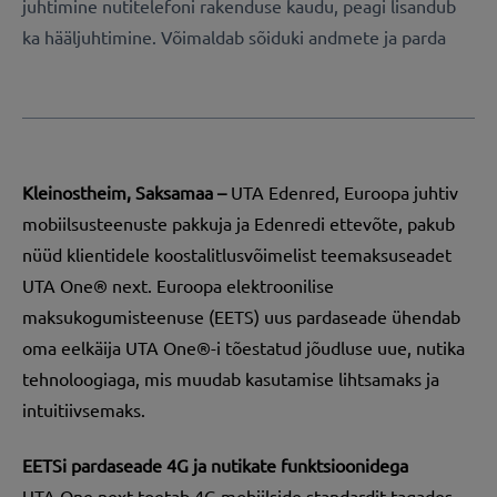
juhtimine nutitelefoni rakenduse kaudu, peagi lisandub
ka hääljuhtimine. Võimaldab sõiduki andmete ja parda
Kleinostheim, Saksamaa –
UTA Edenred
, Euroopa juhtiv
mobiilsusteenuste pakkuja ja Edenredi ettevõte, pakub
nüüd klientidele koostalitlusvõimelist teemaksuseadet
UTA One® next. Euroopa elektroonilise
maksukogumisteenuse (EETS) uus pardaseade ühendab
oma eelkäija UTA One®-i tõestatud jõudluse uue, nutika
tehnoloogiaga, mis muudab kasutamise lihtsamaks ja
intuitiivsemaks.
EETSi pardaseade 4G ja nutikate funktsioonidega
UTA One next toetab 4G mobiilside standardit tagades