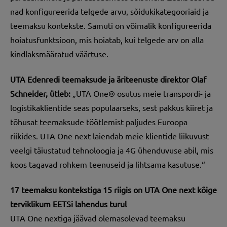
nad konfigureerida telgede arvu, sõidukikategooriaid ja
teemaksu kontekste. Samuti on võimalik konfigureerida
hoiatusfunktsioon, mis hoiatab, kui telgede arv on alla
kindlaksmääratud väärtuse.
UTA Edenredi teemaksude ja äriteenuste direktor Olaf
Schneider, ütleb:
„UTA One® osutus meie transpordi- ja
logistikaklientide seas populaarseks, sest pakkus kiiret ja
tõhusat teemaksude töötlemist paljudes Euroopa
riikides. UTA One next laiendab meie klientide liikuvust
veelgi täiustatud tehnoloogia ja 4G ühenduvuse abil, mis
koos tagavad rohkem teenuseid ja lihtsama kasutuse.“
17 teemaksu kontekstiga 15 riigis on UTA One next kõige
terviklikum EETSi lahendus turul
UTA One nextiga jäävad olemasolevad teemaksu