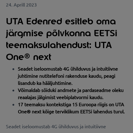
24. Aprill 2023
UTA Edenred esitleb oma
järgmise põlvkonna EETSi
teemaksulahendust: UTA
One® next
Seadet iseloomustab 4G ühilduvus ja intuitiivne
juhtimine nutitelefoni rakenduse kaudu, peagi
lisandub ka hääljuhtimine.
Võimaldab sõiduki andmete ja pardaseadme oleku
reaalajas jälgimist veebiplatvormi kaudu.
17 teemaksu kontekstiga 15 Euroopa riigis on UTA
One® next kõige terviklikum EETSi lahendus turul.
Seadet iseloomustab 4G ühilduvus ja intuitiivne