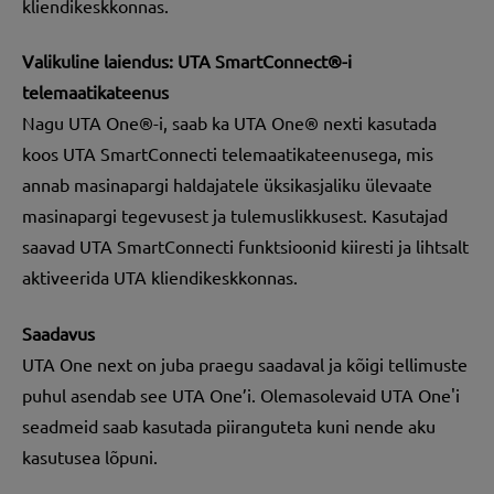
kliendikeskkonnas.
Valikuline laiendus: UTA SmartConnect®-i
telemaatikateenus
Nagu UTA One®-i, saab ka UTA One® nexti kasutada
koos UTA SmartConnecti telemaatikateenusega, mis
annab masinapargi haldajatele üksikasjaliku ülevaate
masinapargi tegevusest ja tulemuslikkusest. Kasutajad
saavad UTA SmartConnecti funktsioonid kiiresti ja lihtsalt
aktiveerida UTA kliendikeskkonnas.
Saadavus
UTA One next on juba praegu saadaval ja kõigi tellimuste
puhul asendab see UTA One’i. Olemasolevaid UTA One'i
seadmeid saab kasutada piiranguteta kuni nende aku
kasutusea lõpuni.