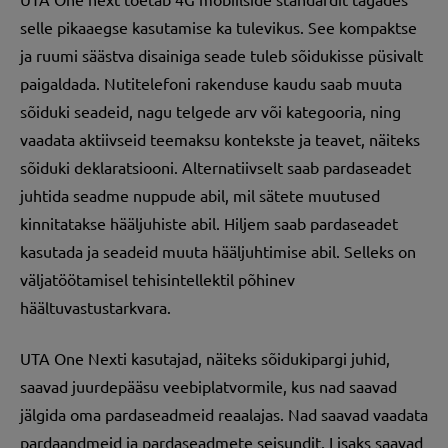
selle pikaaegse kasutamise ka tulevikus. See kompaktse
ja ruumi säästva disainiga seade tuleb sõidukisse püsivalt
paigaldada. Nutitelefoni rakenduse kaudu saab muuta
sõiduki seadeid, nagu telgede arv või kategooria, ning
vaadata aktiivseid teemaksu kontekste ja teavet, näiteks
sõiduki deklaratsiooni. Alternatiivselt saab pardaseadet
juhtida seadme nuppude abil, mil sätete muutused
kinnitatakse hääljuhiste abil. Hiljem saab pardaseadet
kasutada ja seadeid muuta hääljuhtimise abil. Selleks on
väljatöötamisel tehisintellektil põhinev
häältuvastustarkvara.
UTA One Nexti kasutajad, näiteks sõidukipargi juhid,
saavad juurdepääsu veebiplatvormile, kus nad saavad
jälgida oma pardaseadmeid reaalajas. Nad saavad vaadata
pardaandmeid ja pardaseadmete seisundit. Lisaks saavad