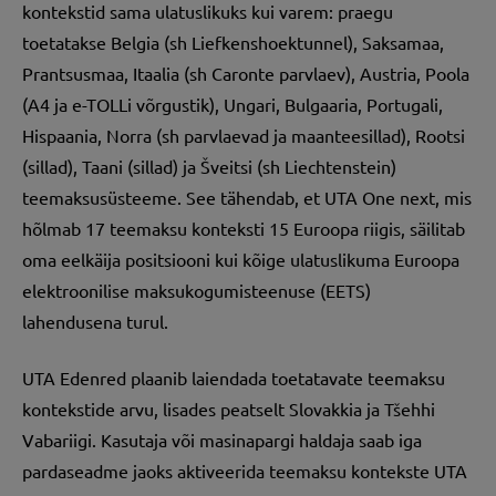
kontekstid sama ulatuslikuks kui varem: praegu
toetatakse Belgia (sh Liefkenshoektunnel), Saksamaa,
Prantsusmaa, Itaalia (sh Caronte parvlaev), Austria, Poola
(A4 ja e-TOLLi võrgustik), Ungari, Bulgaaria, Portugali,
Hispaania, Norra (sh parvlaevad ja maanteesillad), Rootsi
(sillad), Taani (sillad) ja Šveitsi (sh Liechtenstein)
teemaksusüsteeme. See tähendab, et UTA One next, mis
hõlmab 17 teemaksu konteksti 15 Euroopa riigis, säilitab
oma eelkäija positsiooni kui kõige ulatuslikuma Euroopa
elektroonilise maksukogumisteenuse (EETS)
lahendusena turul.
UTA Edenred plaanib laiendada toetatavate teemaksu
kontekstide arvu, lisades peatselt Slovakkia ja Tšehhi
Vabariigi. Kasutaja või masinapargi haldaja saab iga
pardaseadme jaoks aktiveerida teemaksu kontekste UTA