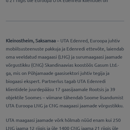
Kleinostheim, Saksamaa
– UTA Edenred, Euroopa juhtiv
mobiilsusteenuste pakkuja ja Edenredi ettevõte, laiendab
oma veeldatud maagaasi (LNG) ja surumaagaasi jaamade
võrgustikku (CNG) Skandinaavias koostöös Gasum Ltd.-
ga, mis on Põhjamaade gaasisektori juhtiv tegija ja
biogaasi ekspert. Partnerlus tagab UTA Edenredi
klientidele juurdepääsu 17 gaasijaamale Rootsis ja 39
objektile Soomes – viimane tähendab Soome lisandumist
UTA Euroopa LNG ja CNG maagaasi jaamade võrgustikku.
UTA maagaasi jaamade võrk hõlmab nüüd enam kui 250
LNG jaama 12 riigis ja üle 1400 CNG jaama 21 riigis üle