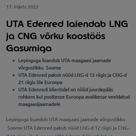
17. Märts 2022
UTA Edenred laiendab LNG
ja CNG võrku koostöös
Gasumiga
Lepinguga lisandub UTA maagaasi jaamade
võrgustikku Soome
UTA Edenred pakub nüüd LNG-d 12 riigis ja CNG-d
21 riigis üle Euroopa
UTA Edenredi klientidel on nüüd juurdepääs
rohkem kui pooltesse Euroopa avalikesse veeldatud
maagaasijaamadele
Lepinguga lisandub UTA maagaasi jaamade võrgustikku
Soome UTA Edenred pakub nüüd LNG-d 12 riigis ja CNG-
d 21 riigis üle Euroopa UTA Edenredi klientidel on