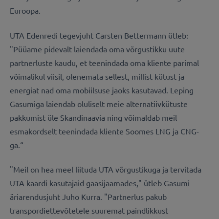
Euroopa.
UTA Edenredi tegevjuht Carsten Bettermann ütleb:
"Püüame pidevalt laiendada oma võrgustikku uute
partnerluste kaudu, et teenindada oma kliente parimal
võimalikul viisil, olenemata sellest, millist kütust ja
energiat nad oma mobiilsuse jaoks kasutavad. Leping
Gasumiga laiendab oluliselt meie alternatiivkütuste
pakkumist üle Skandinaavia ning võimaldab meil
esmakordselt teenindada kliente Soomes LNG ja CNG-
ga.“
"Meil on hea meel liituda UTA võrgustikuga ja tervitada
UTA kaardi kasutajaid gaasijaamades," ütleb Gasumi
äriarendusjuht Juho Kurra. "Partnerlus pakub
transpordiettevõtetele suuremat paindlikkust