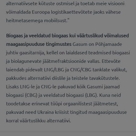
alternatiivsete kütuste ostmisel ja toetab meie visiooni
võimaldada Euroopa logistikaettevõtete jaoks vähese
heitmetasemega mobiilsust."
Biogaas ja veeldatud biogaas kui väärtuslikud võimalused
maagaasipuuduse tingimustes
Gasum on Põhjamaade
juhtiv gaasitarnija, kellel on laialdased teadmised biogaasi
ja biolagunevate jäätmefraktsioonide vallas. Ettevõte
laiendab pidevalt LNG/LBG ja CNG/CBG tanklate valikut,
pakkudes alternatiivi diislile ja teistele tavakütustele.
Lisaks LNG-le ja CNG-le pakuvad kõik Gasumi jaamad
biogaasi (CBG) ja veeldatud biogaasi (LBG). Kuna neid
toodetakse erinevat tüüpi orgaanilistest jäätmetest,
pakuvad need Ukraina kriisist tingitud maagaasipuuduse
korral väärtuslikku alternatiivi.