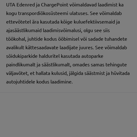
UTA
Edenred ja ChargePoint võimaldavad laadimist ka
kogu transpordiökosüsteemi ulatuses. See võimaldab
ettevõtetel ära kasutada kõige kuluefektiivsemaid ja
ajasäästlikumaid laadimisvõimalusi, olgu see siis
töökohal, juhtide kodus ööbimisel või sadade tuhandete
avalikult kättesaadavate laadijate juures. See võimaldab
sõidukiparkide halduritel kasutada autoparke
paindlikumalt ja säästlikumalt, omades samas tehingute
väljavõtet, et hallata kulusid, jälgida säästmist ja hüvitada
autojuhtidele kodus laadimine.