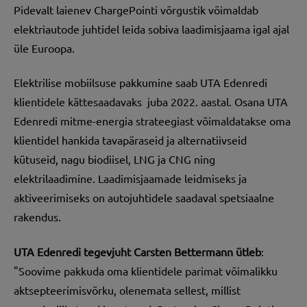
Pidevalt laienev ChargePointi võrgustik võimaldab
elektriautode juhtidel leida sobiva laadimisjaama igal ajal
üle Euroopa.
Elektrilise mobiilsuse pakkumine saab UTA Edenredi
klientidele kättesaadavaks juba 2022. aastal. Osana UTA
Edenredi mitme-energia strateegiast võimaldatakse oma
klientidel hankida tavapäraseid ja alternatiivseid
kütuseid, nagu biodiisel, LNG ja CNG ning
elektrilaadimine. Laadimisjaamade leidmiseks ja
aktiveerimiseks on autojuhtidele saadaval spetsiaalne
rakendus.
UTA Edenredi tegevjuht
Carsten Bettermann ütleb
:
"Soovime pakkuda oma klientidele parimat võimalikku
aktsepteerimisvõrku, olenemata sellest, millist