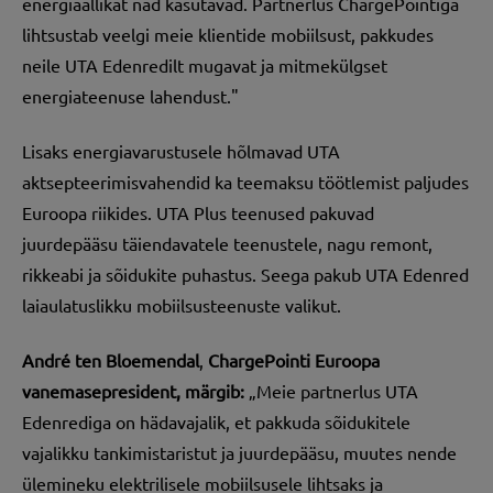
energiaallikat nad kasutavad. Partnerlus ChargePointiga
lihtsustab veelgi meie klientide mobiilsust, pakkudes
neile UTA
Edenredilt mugavat ja mitmekülgset
energiateenuse lahendust."
Lisaks energiavarustusele hõlmavad UTA
aktsepteerimisvahendid ka teemaksu töötlemist paljudes
Euroopa riikides. UTA Plus teenused pakuvad
juurdepääsu täiendavatele teenustele, nagu remont,
rikkeabi ja sõidukite puhastus. Seega pakub UTA Edenred
laiaulatuslikku mobiilsusteenuste valikut.
André ten Bloemendal
,
ChargePointi Euroopa
vanemasepresident, märgib:
„Meie partnerlus UTA
Edenrediga on h
ä
davajalik, et pakkuda s
õ
idukitele
vajalikku tankimistaristut ja juurdepääsu, muutes nende
ülemineku elektrilisele mobiilsusele lihtsaks ja