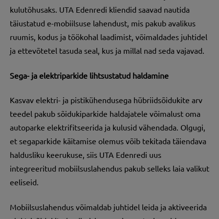
kulutõhusaks. UTA Edenredi kliendid saavad nautida
täiustatud e-mobiilsuse lahendust, mis pakub avalikus
ruumis, kodus ja töökohal laadimist, võimaldades juhtidel
ja ettevõtetel tasuda seal, kus ja millal nad seda vajavad.
Sega- ja elektriparkide lihtsustatud haldamine
Kasvav elektri- ja pistikühendusega hübriidsõidukite arv
teedel pakub sõidukiparkide haldajatele võimalust oma
autoparke elektrifitseerida ja kulusid vähendada. Olgugi,
et segaparkide käitamise olemus võib tekitada täiendava
haldusliku keerukuse, siis UTA Edenredi uus
integreeritud mobiilsuslahendus pakub selleks laia valikut
eeliseid.
Mobiilsuslahendus võimaldab juhtidel leida ja aktiveerida