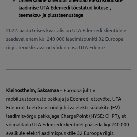
Universaalne lahendus ühendab elektrisõidukite
laadimise UTA Edenredi tõestatud kütuse-,
teemaksu- ja plussteenustega
2022. aasta teises kvartalis on UTA Edenredi klientidele
saadaval enam kui 240 000 laadimispunkti 32 Euroopa
riigis Terviklik avatud võrk on osa UTA Edenre
Kleinostheim, Saksamaa
– Euroopa juhtiv
mobiilsusteenuste pakkuja ja Edenredi ettevõte, UTA
Edenred, teeb koostööd juhtiva elektrisõidukite (EV)
laadimisvõrgu pakkujaga ChargePoint (NYSE: CHPT), et
võimaldada UTA Edenredi klientidel pääseda ligi 240 000
avalikule elektrilaadimispunktile 32 Euroopa riigis.