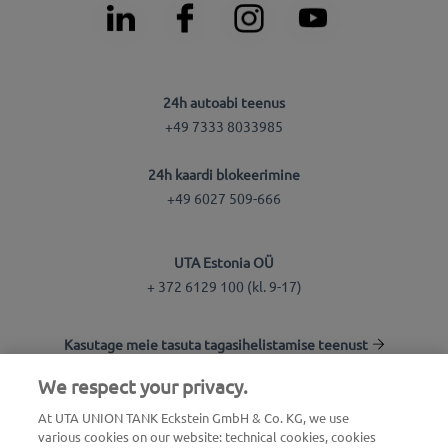
24h autoabi teenus
+49 7333 8033985
24h kaardi blokeerimine
+49 6027 509-666
UTA Estonia OÜ
+ 372 6129 100 (kl. 9-17)
Kasutage meie tasuta tagasihelistamise teenust
We respect your privacy.
Tankla otsing
At UTA UNION TANK Eckstein GmbH & Co. KG, we use
various cookies on our website: technical cookies, cookies
Logi kliendikeskkonda