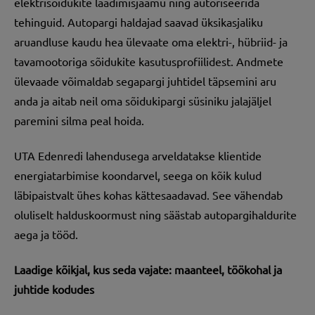
elektrisõidukite laadimisjaamu ning autoriseerida
tehinguid. Autopargi haldajad saavad üksikasjaliku
aruandluse kaudu hea ülevaate oma elektri-, hübriid- ja
tavamootoriga sõidukite kasutusprofiilidest. Andmete
ülevaade võimaldab segapargi juhtidel täpsemini aru
anda ja aitab neil oma sõidukipargi süsiniku jalajäljel
paremini silma peal hoida.
UTA Edenredi lahendusega arveldatakse klientide
energiatarbimise koondarvel, seega on kõik kulud
läbipaistvalt ühes kohas kättesaadavad. See vähendab
oluliselt halduskoormust ning säästab autopargihaldurite
aega ja tööd.
Laadige kõikjal, kus seda vajate: maanteel, töökohal ja
juhtide kodudes