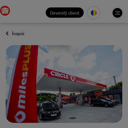
Deveniți client
Înapoi