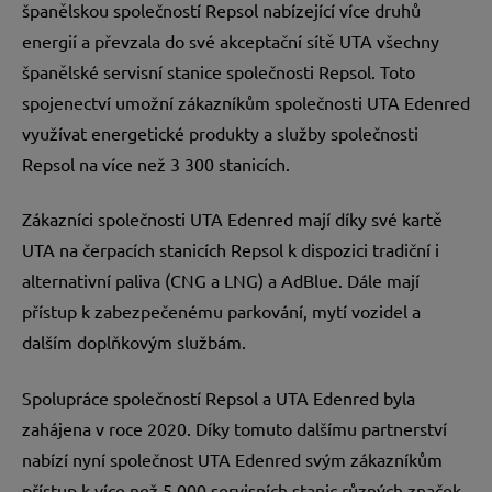
španělskou společností Repsol nabízející více druhů
energií a převzala do své akceptační sítě UTA všechny
španělské servisní stanice společnosti Repsol. Toto
spojenectví umožní zákazníkům společnosti UTA Edenred
využívat energetické produkty a služby společnosti
Repsol na více než 3 300 stanicích.
Zákazníci společnosti UTA Edenred mají díky své kartě
UTA na čerpacích stanicích Repsol k dispozici tradiční i
alternativní paliva (CNG a LNG) a AdBlue. Dále mají
přístup k zabezpečenému parkování, mytí vozidel a
dalším doplňkovým službám.
Spolupráce společností Repsol a UTA Edenred byla
zahájena v roce 2020. Díky tomuto dalšímu partnerství
nabízí nyní společnost UTA Edenred svým zákazníkům
přístup k více než 5 000 servisních stanic různých značek