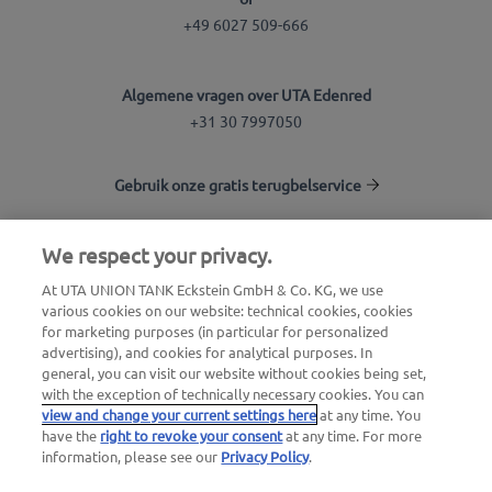
+49 6027 509-666
Algemene vragen over UTA Edenred
+31 30 7997050
Gebruik onze gratis terugbelservice
We respect your privacy.
UTA Stationsfinder
At UTA UNION TANK Eckstein GmbH & Co. KG, we use
Inloggen voor klanten
various cookies on our website: technical cookies, cookies
Over UTA Edenred
for marketing purposes (in particular for personalized
advertising), and cookies for analytical purposes. In
general, you can visit our website without cookies being set,
with the exception of technically necessary cookies. You can
view and change your current settings here
at any time. You
have the
right to revoke your consent
at any time. For more
information, please see our
Privacy Policy
.
Juridische verklaring |
Privacybeleid |
Algemene