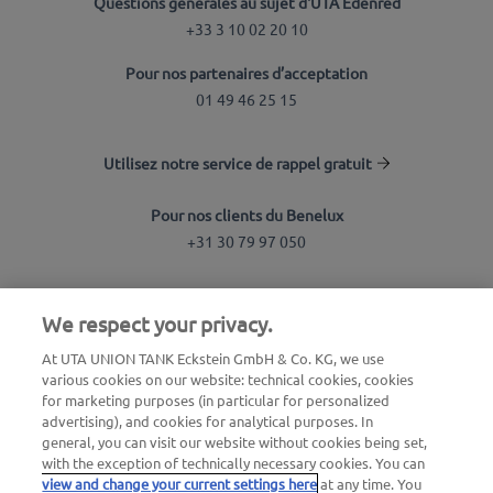
Questions générales au sujet d'UTA Edenred
+33 3 10 02 20 10
Pour nos partenaires d’acceptation
01 49 46 25 15
Utilisez notre service de rappel gratuit
Pour nos clients du Benelux
+31 30 79 97 050
Recherche de station
We respect your privacy.
Connexion à l'espace client
At UTA UNION TANK Eckstein GmbH & Co. KG, we use
various cookies on our website: technical cookies, cookies
À propos d'UTA Edenred
for marketing purposes (in particular for personalized
advertising), and cookies for analytical purposes. In
Blog
general, you can visit our website without cookies being set,
with the exception of technically necessary cookies. You can
view and change your current settings here
at any time. You