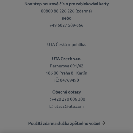
Non-stop nouzové číslo pro zablokování karty
00800 88 226 226 (zdarma)
nebo
+49 6027 509-666
UTA Česká republika:
UTA Czech s.r.o.
Pernerova 691/42
186 00 Praha 8 - Karlín
IČ: 04769490
Obecné dotazy
T: +420 270 006 300
E: utacz@uta.com
Použití zdarma služba zpětného volání