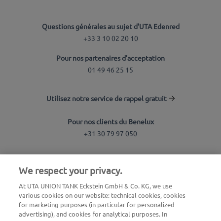
Questions générales au sujet d'UTA Edenred
+33 3 10 02 20 10
Pour nos partenaires d’acceptation
01 49 46 25 15
Utilisez notre service de rappel gratuit
Pour nos clients du Benelux
+31 30 79 97 050
Recherche de station
We respect your privacy.
Connexion à l'espace client
At UTA UNION TANK Eckstein GmbH & Co. KG, we use
various cookies on our website: technical cookies, cookies
À propos d'UTA Edenred
for marketing purposes (in particular for personalized
advertising), and cookies for analytical purposes. In
Blog