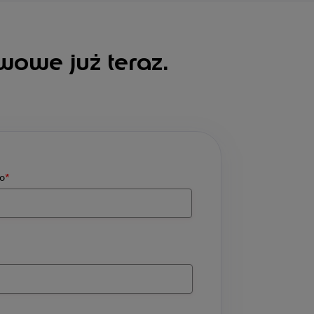
wowe już teraz.
o
*