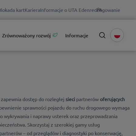
Blokada kart
Kariera
Informacje o UTA Edenred
Logowanie
Zrównoważony rozwój
Informacje
zapewnia dostęp do rozległej
sieci
partnerów
oferujących
pewnienie sprawności pojazdu do ruchu drogowego wymaga
o wykrywania i naprawy usterek oraz przeprowadzania
ieczeństwa. Skorzystaj z szerokiej gamy usług
partnerów – od przeglądów i diagnostyki po konserwację,