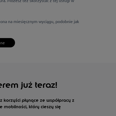
ura.
Możesz też skorzystać z tej usługi
w
iona na miesięcznym wyciągu, podobnie jak
ine
rem już teraz!
sz korzyści płynące ze współpracy z
 mobilności, który cieszy się