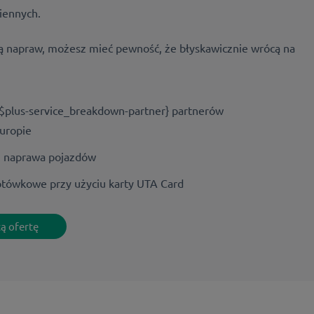
iennych.
ą napraw, możesz mieć pewność, że błyskawicznie wrócą na
{$plus-service_breakdown-partner} partnerów
uropie
 i naprawa pojazdów
otówkowe przy użyciu karty UTA Card
ą ofertę