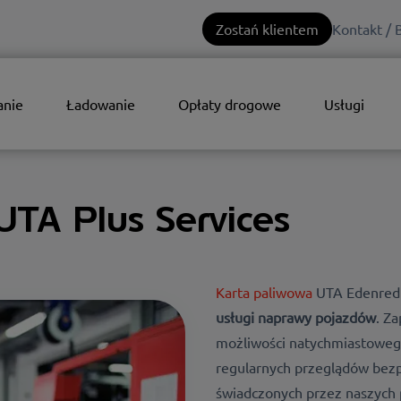
Zostań klientem
Kontakt / 
anie
Ładowanie
Opłaty drogowe
Usługi
UTA Plus Services
Karta paliwowa
UTA Edenred 
usługi naprawy pojazdów
.
Za
możliwości natychmiastoweg
regularnych przeglądów bezp
świadczonych przez naszych 