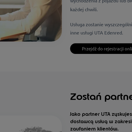
wychodzenia z pojazdu lub bi
każdej chwili.
Usługa zostanie wyszczególn
inne usługi UTA Edenred.
Przejdź do rejestracji onl
Zostań partne
Jako partner UTA zyskuje
dostawcą usług w zakresie
zaufaniem klientów.