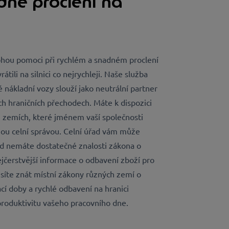
dné proclení na
ohou pomoci při rychlém a snadném proclení
átili na silnici co nejrychleji. Naše služba
 nákladní vozy slouží jako neutrální partner
ch hraničních přechodech. Máte k dispozici
i zemích, které jménem vaší společnosti
ou celní správou. Celní úřad vám může
d nemáte dostatečné znalosti zákona o
čerstvější informace o odbavení zboží pro
íte znát místní zákony různých zemí o
cí doby a rychlé odbavení na hranici
 produktivitu vašeho pracovního dne.