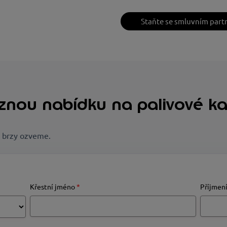
Staňte se smluvním part
znou nabídku na palivové ka
m brzy ozveme.
Křestní jméno
*
Příjmen