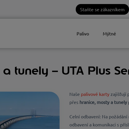
Staňte se zákazníkem
Palivo
Mýtné
 a tunely – UTA Plus Se
Naše
palivové karty
zajišťuj
přes
hranice,
mosty a
tunely
Celní odbavení: Na požádání m
odbavení a komunikaci s přís