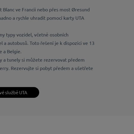
t Blanc ve Francii nebo přes most Øresund
adno a rychle uhradit pomocí karty UTA
y typy vozidel, včetně osobních
l a autobusů. Toto řešení je k dispozici ve 13
 a Belgie.
ty a tunely si můžete rezervovat předem
erry. Rezervujte si pobyt předem a ušetřete
ové službě UTA