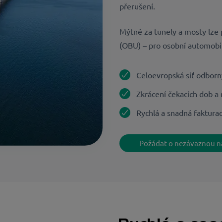
přerušení.
Mýtné za tunely a mosty lze
(OBU) – pro osobní automobily
Celoevropská síť odborn
Zkrácení čekacích dob a
Rychlá a snadná faktura
Požádat o nezávaznou n