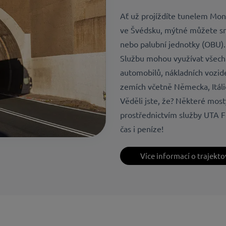
Ať už projíždíte tunelem Mon
ve Švédsku, mýtné můžete sn
nebo palubní jednotky (OBU).
Službu mohou využívat všechn
automobilů, nákladních vozide
zemích včetně Německa, Itálie
Věděli jste, že? Některé mos
prostřednictvím služby UTA F
čas i peníze!
Více informací o trajekt