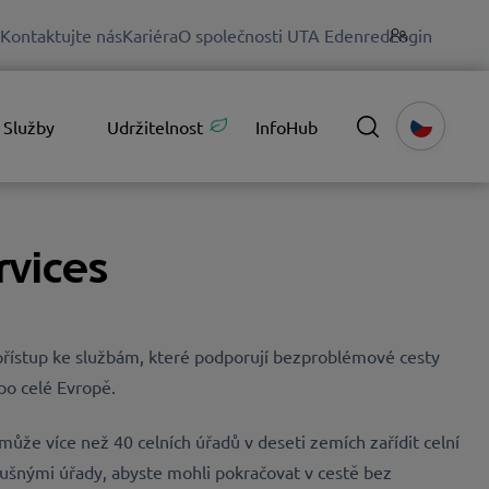
Kontaktujte nás
Kariéra
O společnosti UTA Edenred
Login
Služby
Udržitelnost
InfoHub
rvices
í přístup ke službám, které podporují bezproblémové cesty
po celé Evropě.
ůže více než 40 celních úřadů v deseti zemích zařídit celní
lušnými úřady, abyste mohli pokračovat v cestě bez