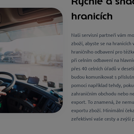
Rychlé a sna
hranicích
Naši servisní partneři vám m
zboží, abyste se na hranicích vr
hraničního odbavení pro těžké
při celním odbavení na hlavní
přes 40 celních úřadů v deset
budou komunikovat s příslušn
pomoci například tehdy, poku
zahraničním obchodu nebo nej
export. To znamená, že nemus
exportu zboží. Minimální čeka
zefektivní vaše cesty a zvýši