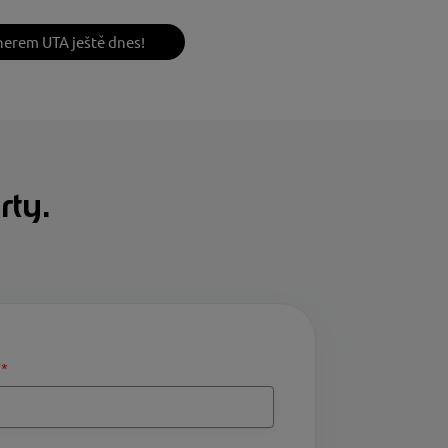
nerem UTA ještě dnes!
rty.
í
*