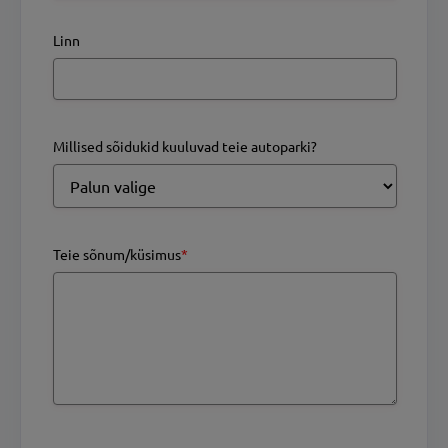
Linn
Millised sõidukid kuuluvad teie autoparki?
Teie sõnum/küsimus
*