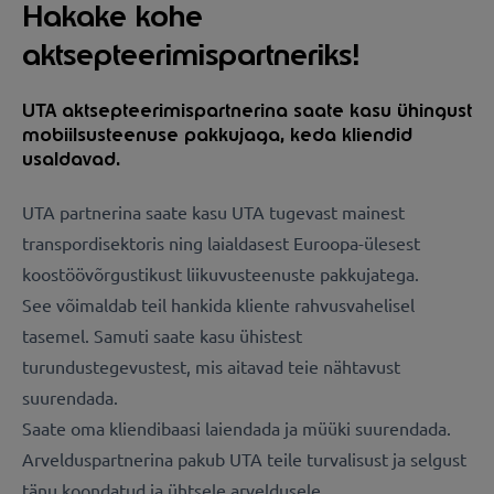
Hakake kohe
aktsepteerimispartneriks!
UTA aktsepteerimispartnerina saate kasu ühingust
mobiilsusteenuse pakkujaga, keda kliendid
usaldavad.
UTA partnerina saate kasu UTA tugevast mainest
transpordisektoris ning laialdasest Euroopa-ülesest
koostöövõrgustikust liikuvusteenuste pakkujatega.
See võimaldab teil hankida kliente rahvusvahelisel
tasemel. Samuti saate kasu ühistest
turundustegevustest, mis aitavad teie nähtavust
suurendada.
Saate oma kliendibaasi laiendada ja müüki suurendada.
Arvelduspartnerina pakub UTA teile turvalisust ja selgust
tänu koondatud ja ühtsele arveldusele.