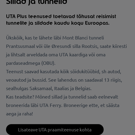
Sillad ja tunnelid
UTA Plus teenused toetavad tõhusat reisimist
tunnelite ja sildade kaudu kogu Euroopas.
Ükskõik, kas te lähete läbi Mont Blanci tunneli
Prantsusmaal või üle Øresundi silla Rootsis, saate kiiresti
ja lihtsalt arveldada oma UTA kaardiga või oma
pardaseadmega (OBU).
Teenust saavad kasutada kõik sõidukitüübid, sh autod,
veoautod ja bussid. See lahendus on saadaval 13 riigis,
sealhulgas Saksamaal, Itaalias ja Belgias.
Kas teadsite? Mõned sillad ja tunnelid saab eelnevalt
broneerida läbi UTA Ferry. Broneerige ette, et säästa
aega ja raha!
Lisateave UTA praamiteenuse kohta