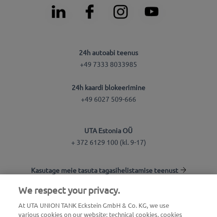
24h autoabi teenus
+49 7333 8033985
24h kaardi blokeerimine
+49 6027 509-666
UTA Estonia OÜ
+ 372 6129 100 (kl. 9-17)
Kasutage meie tasuta tagasihelistamise teenust
We respect your privacy.
Tankla otsing
At UTA UNION TANK Eckstein GmbH & Co. KG, we use
various cookies on our website: technical cookies, cookies