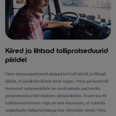
Kiired ja lihtsad tolliprotseduurid
piiridel
Meie teenusepartnerid aitavad teil tolli kiirelt ja lihtsalt
läbida, et jõuaksite kiirelt teele tagasi. Meie piirikontrolli
teenused raskeveokitele on neutraalseks partneriks
piiriprotseduuridel olulistes piiripunktides. Enam kui 40
tollibürood kümnes riigis on teie kasutuses, et suhelda
asjakohaste tolliametnikega teie ettevõtte nimel. Meie