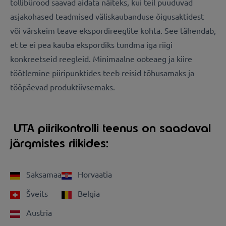
tollibürood saavad aidata näiteks, kui teil puuduvad
asjakohased teadmised väliskaubanduse õigusaktidest
või värskeim teave ekspordireeglite kohta. See tähendab,
et te ei pea kauba ekspordiks tundma iga riigi
konkreetseid reegleid. Minimaalne ooteaeg ja kiire
töötlemine piiripunktides teeb reisid tõhusamaks ja
tööpäevad produktiivsemaks.
UTA piirikontrolli teenus on saadaval
järgmistes riikides:
Saksamaa
Horvaatia
Šveits
Belgia
Austria