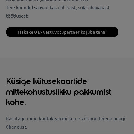
Teie kliendid saavad kasu lihtsast, sularahavabast
töötlusest.
Hakake UTA vastuvõtupartneriks juba täna!
Küsige kütusekaartide
mittekohustuslikku pakkumist
kohe.
Kasutage meie kontaktvormi ja me võtame teiega peagi
ühendust.