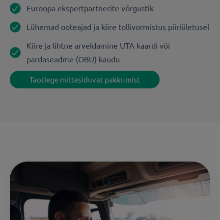
Euroopa ekspertpartnerite võrgustik
Lühemad ooteajad ja kiire tollivormistus piiriületusel
Kiire ja lihtne arveldamine UTA kaardi või
pardaseadme (OBU) kaudu
Taotlege mittesiduvat pakkumist