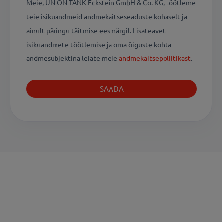
Meie, UNION TANK Eckstein GmbH & Co. KG, töötleme
teie isikuandmeid andmekaitseseaduste kohaselt ja
ainult päringu täitmise eesmärgil. Lisateavet
isikuandmete töötlemise ja oma õiguste kohta
andmesubjektina leiate meie
andmekaitsepoliitikast
.