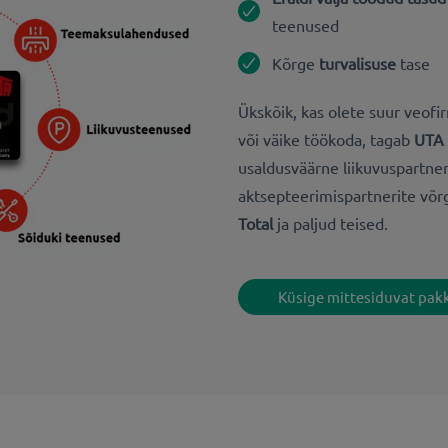
teenused
Kõrge
turvalisuse
tase
Ükskõik, kas olete suur veof
või väike töökoda, tagab
UTA 
usaldusväärne liikuvuspartner
aktsepteerimispartnerite võr
Total
ja paljud teised.
Küsige mittesiduvat pak