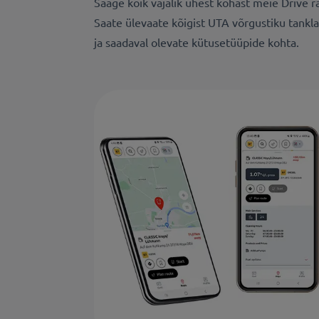
Saage kõik vajalik ühest kohast meie Drive 
Saate ülevaate kõigist UTA võrgustiku tankla
ja saadaval olevate kütusetüüpide kohta.