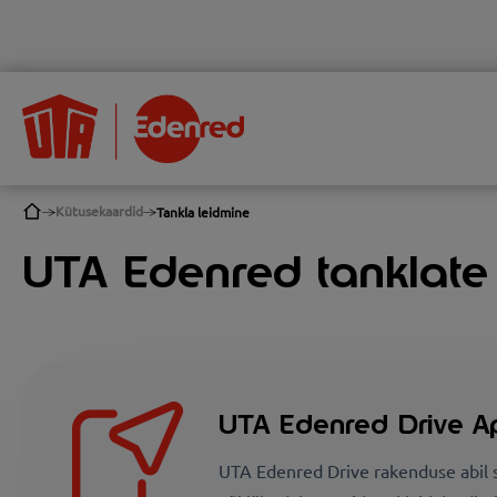
Kütusekaardid
Tankla leidmine
UTA Edenred tanklate
UTA Edenred Drive A
UTA Edenred Drive rakenduse abil s