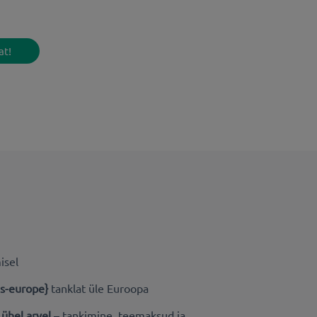
at!
isel
ns-europe}
tanklat üle Euroopa
 ühel arvel
–
tankimine, teemaksud ja