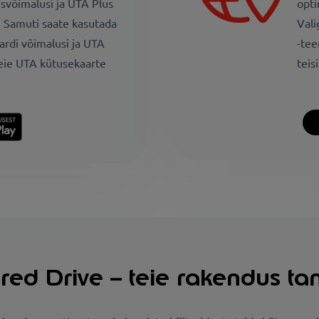
isvõimalusi ja UTA Plus
opti
. Samuti saate kasutada
Vali
rdi võimalusi ja UTA
-tee
teie UTA kütusekaarte
teis
ed Drive – teie rakendus ta