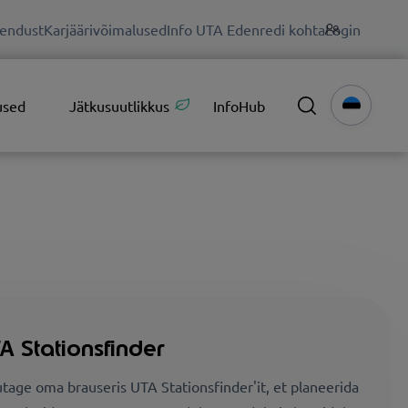
endust
Karjäärivõimalused
Info UTA Edenredi kohta
Login
used
Jätkusuutlikkus
InfoHub
A Stationsfinder
tage oma brauseris UTA Stationsfinder'it, et planeerida