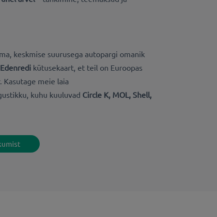
irma, keskmise suurusega autopargi omanik
Edenredi
kütusekaart, et teil on Euroopas
. Kasutage meie laia
gustikku, kuhu kuuluvad
Circle K, MOL, Shell,
kumist