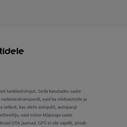
tidele
lset tanklaotsingut. Seda kasutades saate
t raskeveotranspordi, vaid ka sõiduautode ja
sellest, kas olete autojuht, autopargi
st ettevõtja, vaid mõne klõpsuga saate
evad UTA jaamad. GPS ei ole vajalik, piisab