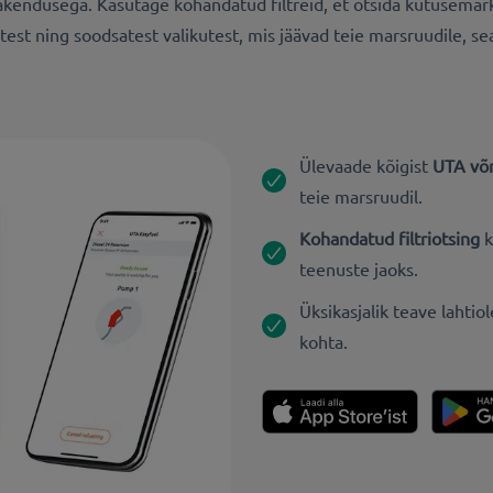
rakendusega. Kasutage kohandatud filtreid, et otsida kütusemar
test ning soodsatest valikutest, mis jäävad teie marsruudile, s
Ülevaade kõigist
UTA võr
teie marsruudil.
Kohandatud filtriotsing
k
teenuste jaoks.
Üksikasjalik teave lahti
kohta.