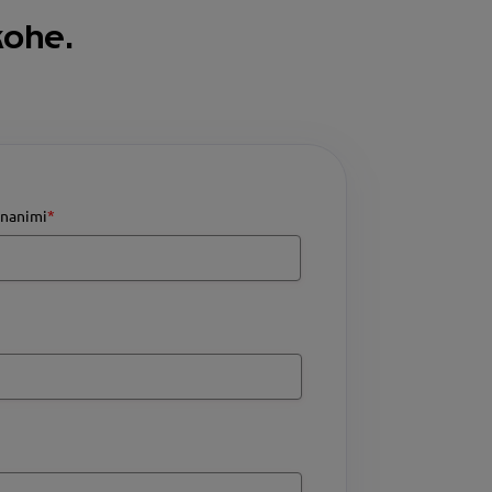
kohe.
nanimi
*