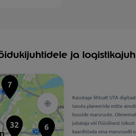
idukijuhtidele ja logistikajuh
Kasutage lihtsalt UTA digitaa
tasuta planeerida mitte ainul
busside marsruute. Olenemata 
juhataja või füüsilisest isiku
kaardistada oma marsruudil ol