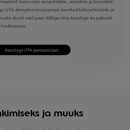
maalseid marsruute veoautodele, autodele ja bussidele.
ge UTA aksepteerimisjaamad soovitud kütusehindade ja
nuste alusel vaid paari klikiga ning kasutage ka paljusid
i funktsioone.
Kasutage UTA jaamaotsijat!
nkimiseks ja muuks