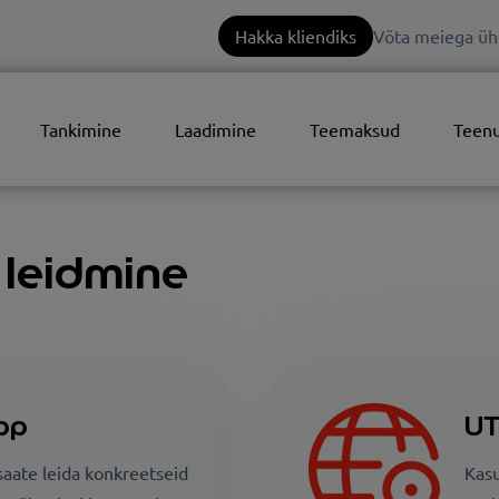
Hakka kliendiks
Võta meiega üh
Tankimine
Laadimine
Teemaksud
Teen
 leidmine
pp
UT
aate leida konkreetseid
Kasu