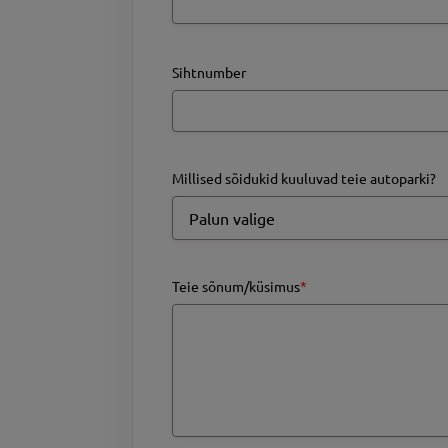
Sihtnumber
Millised sõidukid kuuluvad teie autoparki?
Teie sõnum/küsimus
*