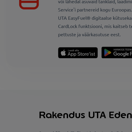
või lähedal asuvaid tanklaid, laadim
Service'i partnereid kogu Euroopas
UTA EasyFuel® digitaalse kütusekaa
CardLock funktsiooni, mis kaitseb 
pettuste ja väärkasutuse eest.
Rakendus UTA Edenr