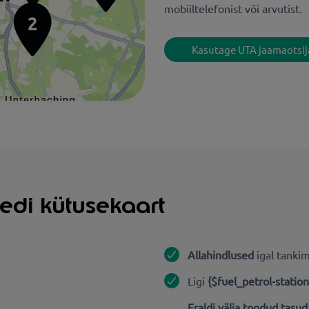
mobiiltelefonist või arvutist.
Kasutage UTA jaamaotsij
edi kütusekaart
Allahindlused
igal tankim
Ligi
{$fuel_petrol-statio
Eraldi välja toodud tasud