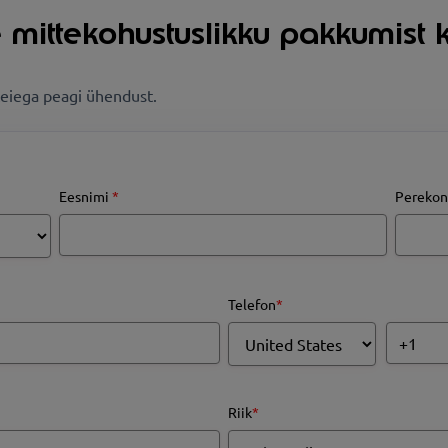
 mittekohustuslikku pakkumist 
eiega peagi ühendust.
Eesnimi
*
Perekon
Telefon
*
Riik
*