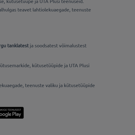
ke, kütusetüüpe ja UTA Plusi teenuseid.
ealhulgas teavet lahtiolekuaegade, teenuste
gu tanklatest
ja soodsatest võimalustest
ütusemarkide, kütusetüüpide ja UTA Plusi
olekuaegade, teenuste valiku ja kütusetüüpide