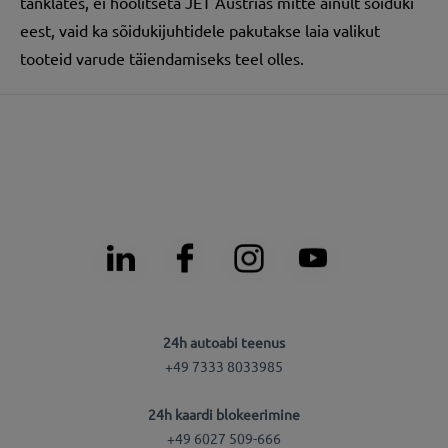
tanklates, ei hoolitseta JET Austrias mitte ainult sõiduki
eest, vaid ka sõidukijuhtidele pakutakse laia valikut
tooteid varude täiendamiseks teel olles.
24h autoabi teenus
+49 7333 8033985
24h kaardi blokeerimine
+49 6027 509-666