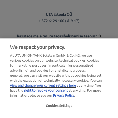
UTA Estonia OÜ
+ 372 6129 100 (kl. 9-17)
Kasutage meie tasuta tagasihelistamise teenust
We respect your privacy.
Tankla otsing
At UTA UNION TANK Eckstein GmbH & Co. KG, we use
various cookies on our website: technical cookies, cookies
Logi kliendikeskkonda
for marketing purposes (in particular for personalized
advertising), and cookies for analytical purposes. In
Info UTA Edenredi kohta
general, you can visit our website without cookies being set,
with the exception of technically necessary cookies. You can
view and change your current settings here
at any time. You
have the
right to revoke your consent
at any time. For more
information, please see our
Privacy Policy
.
Cookies Settings
Õiguslik teave
|
Privaatsuspoliitika |
Üldtingimused
|
Kasutustingimused