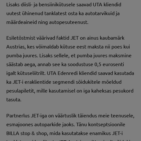
Lisaks diisli- ja bensiinikütusele saavad UTA kliendid
uutest ühinenud tanklatest osta ka autotarvikuid ja
määrdeaineid ning autopesuteenust.
Esiletõstmist väärivad faktid JET on ainus kaubamärk
Austrias, kes võimaldab kütuse eest maksta nii poes kui
pumba juures. Lisaks sellele, et pumba juures maksmine
säästab aega, annab see ka soodustuse 0,5 eurosenti
igalt kütuseliitrilt. UTA Edenredi kliendid saavad kasutada
ka JET-i eraklientide segmendi sõidukitele mõeldud
pesulapiletit, mille kasutamisel on iga kaheksas pesukord
tasuta.
Partnerlus JET-iga on väärtuslik täiendus meie teenusele,
esmajoones autoparkide jaoks. Tänu kontseptsioonile
BILLA stop & shop, mida kasutatakse enamikus JET-i