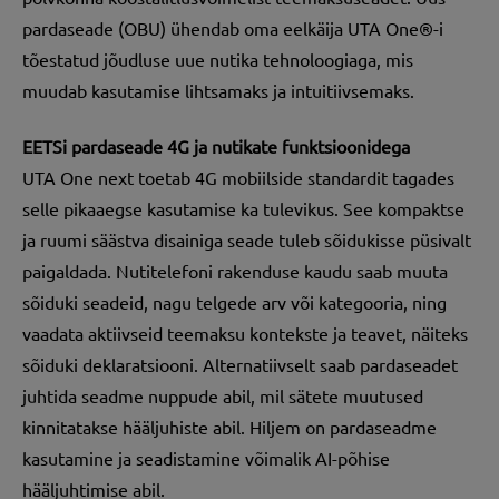
pardaseade (OBU) ühendab oma eelkäija UTA One®-i
tõestatud jõudluse uue nutika tehnoloogiaga, mis
muudab kasutamise lihtsamaks ja intuitiivsemaks.
EETSi pardaseade 4G ja nutikate funktsioonidega
UTA One next toetab 4G mobiilside standardit tagades
selle pikaaegse kasutamise ka tulevikus. See kompaktse
ja ruumi säästva disainiga seade tuleb sõidukisse püsivalt
paigaldada. Nutitelefoni rakenduse kaudu saab muuta
sõiduki seadeid, nagu telgede arv või kategooria, ning
vaadata aktiivseid teemaksu kontekste ja teavet, näiteks
sõiduki deklaratsiooni. Alternatiivselt saab pardaseadet
juhtida seadme nuppude abil, mil sätete muutused
kinnitatakse hääljuhiste abil. Hiljem on pardaseadme
kasutamine ja seadistamine võimalik AI-põhise
hääljuhtimise abil.