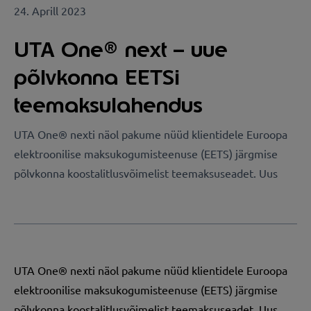
24. Aprill 2023
UTA One® next – uue
põlvkonna EETSi
teemaksulahendus
UTA One® nexti näol pakume nüüd klientidele Euroopa
elektroonilise maksukogumisteenuse (EETS) järgmise
põlvkonna koostalitlusvõimelist teemaksuseadet. Uus
UTA One® nexti näol pakume nüüd klientidele Euroopa
elektroonilise maksukogumisteenuse (EETS) järgmise
põlvkonna koostalitlusvõimelist teemaksuseadet. Uus