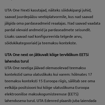
UTA One Nexti kasutajad, näiteks sõidukipargi juhid,
saavad juurdepääsu veebiplatvormile, kus nad saavad
jälgida oma pardaseadmeid reaalajas. Nad saavad vaadata
pardal olevaid andmeid ja pardaseadmete seisundit.
Lisaks saavad nad konfigureerida telgede arvu,
sõidukikategooriaid ja teemaksu kontekste.
UTA One next on jätkuvalt kõige terviklikum EETSi
lahendus turul
UTA One nextiga jäävad olemasolevad teemaksu
kontekstid sama ulatuslikuks kui varem: hõlmates 17
teemaksu konteksti 15 Euroopa riigis, säilitab see oma
eelkäija positsiooni kui kõige ulatuslikuma Euroopa
elektroonilise maksukogumisteenuse (EETS)
lahendusena turul. UTA Edenred plaanib juba laiendada