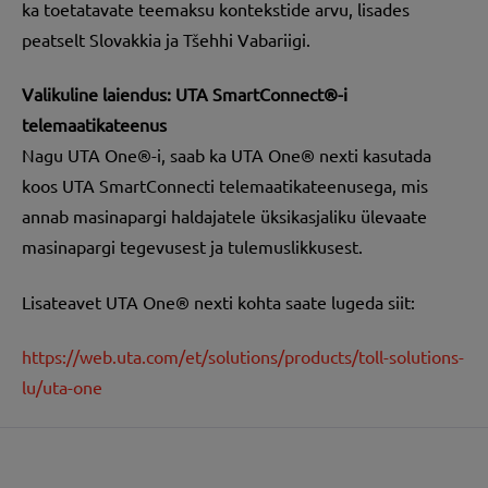
ka toetatavate teemaksu kontekstide arvu, lisades
peatselt Slovakkia ja Tšehhi Vabariigi.
Valikuline laiendus: UTA SmartConnect®-i
telemaatikateenus
Nagu UTA One®-i, saab ka UTA One® nexti kasutada
koos UTA SmartConnecti telemaatikateenusega, mis
annab masinapargi haldajatele üksikasjaliku ülevaate
masinapargi tegevusest ja tulemuslikkusest.
Lisateavet UTA One® nexti kohta saate lugeda siit:
https://web.uta.com/et/solutions/products/toll-solutions-
lu/uta-one