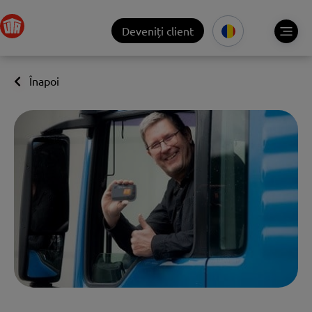
Deveniți client
Înapoi