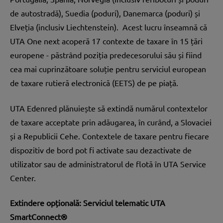
de autostradă), Suedia (poduri), Danemarca (poduri) și
Elveția (inclusiv Liechtenstein). Acest lucru înseamnă că
UTA One next acoperă 17 contexte de taxare în 15 țări
europene - păstrând poziția predecesorului său și fiind
cea mai cuprinzătoare soluție pentru serviciul european
de taxare rutieră electronică (EETS) de pe piață.
UTA Edenred plănuiește să extindă numărul contextelor
de taxare acceptate prin adăugarea, în curând, a Slovaciei
și a Republicii Cehe. Contextele de taxare pentru fiecare
dispozitiv de bord pot fi activate sau dezactivate de
utilizator sau de administratorul de flotă în UTA Service
Center.
Extindere opțională: Serviciul telematic UTA
SmartConnect®