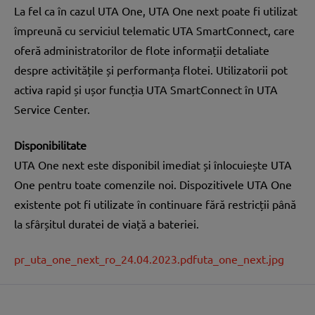
La fel ca în cazul UTA One, UTA One next poate fi utilizat
împreună cu serviciul telematic UTA SmartConnect, care
oferă administratorilor de flote informații detaliate
despre activitățile și performanța flotei. Utilizatorii pot
activa rapid și ușor funcția UTA SmartConnect în UTA
Service Center.
Disponibilitate
UTA One next este disponibil imediat și înlocuiește UTA
One pentru toate comenzile noi. Dispozitivele UTA One
existente pot fi utilizate în continuare fără restricții până
la sfârșitul duratei de viață a bateriei.
pr_uta_one_next_ro_24.04.2023.pdf
uta_one_next.jpg