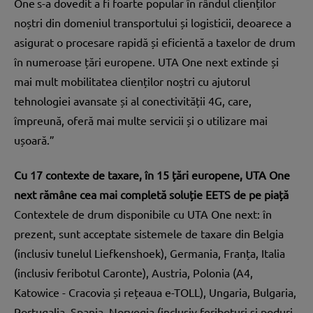
One
s-a dovedit a fi foarte popular în rândul clienților
noștri din domeniul transportului și logisticii, deoarece a
asigurat o procesare rapidă și eficientă a taxelor de drum
în numeroase țări europene. UTA One next extinde și
mai mult mobilitatea clienților noștri cu ajutorul
tehnologiei avansate și al conectivității 4G, care,
împreună, oferă mai multe servicii și o utilizare mai
ușoară.”
Cu 17 contexte de taxare, în 15 țări europene, UTA One
next rămâne cea mai completă soluție EETS de pe piață
Contextele de drum disponibile cu UTA One next: în
prezent, sunt acceptate sistemele de taxare din Belgia
(inclusiv tunelul Liefkenshoek), Germania, Franța, Italia
(inclusiv feribotul Caronte), Austria, Polonia (A4,
Katowice - Cracovia și rețeaua e-TOLL), Ungaria, Bulgaria,
Portugalia, Spania, Norvegia (inclusiv feriboturi și poduri