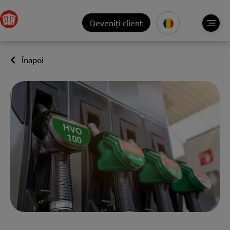
Deveniți client
Înapoi