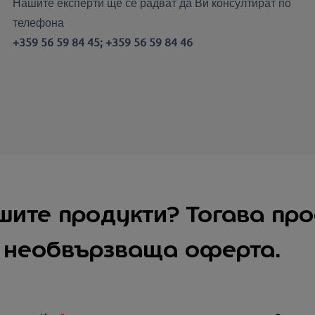
Нашите експерти ще се радват да Ви консултират по
телефона
+359 56 59 84 45; +359 56 59 84 46
шите продукти? Тогава про
е необвързваща оферта.