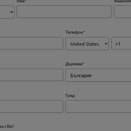
Име
*
Фамили
Телефон
*
Държава
*
Град
ркът Ви?