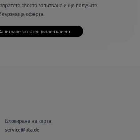
изпратете своето запитване и ще получите
бвързваща оферта.
Запитване за потенциален клиент
Блокиране на карта
service@uta.de