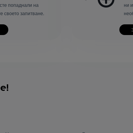
 сте попаднали на
ни 
е своето запитване.
нео
е!