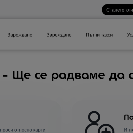
Станете кл
Зареждане
Зареждане
Пътни такси
Ус
 - Ще се радваме да с
По
проси относно карти,
Инт