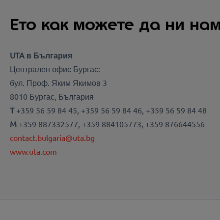
Ето как можете да ни на
UTA в България
Централен офис Бургас:
бул. Проф. Яким Якимов 3
8010 Бургас, България
T
+359 56 59 84 45, +359 56 59 84 46, +359 56 59 84 48
M
+359 887332577, +359 884105773, +359 876644556
contact.bulgaria@uta.bg
www.uta.com