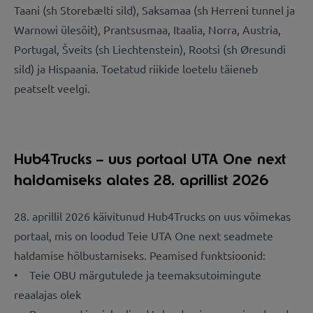
Taani (sh Storebælti sild), Saksamaa (sh Herreni tunnel ja
Warnowi ülesõit), Prantsusmaa, Itaalia, Norra, Austria,
Portugal, Šveits (sh Liechtenstein), Rootsi (sh Øresundi
sild) ja Hispaania. Toetatud riikide loetelu täieneb
peatselt veelgi.
Hub4Trucks – uus portaal UTA One next
haldamiseks alates 28. aprillist 2026
28. aprillil 2026 käivitunud Hub4Trucks on uus võimekas
portaal, mis on loodud Teie UTA One next seadmete
haldamise hõlbustamiseks. Peamised funktsioonid:
• Teie OBU märgutulede ja teemaksutoimingute
reaalajas olek