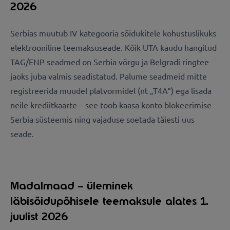
2026
Serbias muutub IV kategooria sõidukitele kohustuslikuks
elektrooniline teemaksuseade. Kõik UTA kaudu hangitud
TAG/ENP seadmed on Serbia võrgu ja Belgradi ringtee
jaoks juba valmis seadistatud. Palume seadmeid mitte
registreerida muudel platvormidel (nt „T4A“) ega lisada
neile krediitkaarte – see toob kaasa konto blokeerimise
Serbia süsteemis ning vajaduse soetada täiesti uus
seade.
Madalmaad – üleminek
läbisõidupõhisele teemaksule alates 1.
juulist 2026