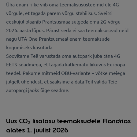
Üha enam riike viib oma teemaksusüsteemid üle 4G-
võrgule, et tagada parem võrgu stabiilsus. Šveitsi
eeskujul plaanib Prantsusmaa sulgeda oma 2G-võrgu
2026. aasta lõpus. Pärast seda ei saa teemaksuseadmeid
nagu UTA One Prantsusmaal enam teemaksude
kogumiseks kasutada.
Soovitame Teil varustada oma autopark juba täna 4G
EETS-seadmega, et tagada katkematu liikuvus Euroopa
teedel. Pakume mitmeid OBU-variante – võtke meiega
julgelt ühendust, et saaksime aidata Teil valida Teie
autopargi jaoks õige seadme.
Uus CO₂ lisatasu teemaksudele Flandrias
alates 1. juulist 2026