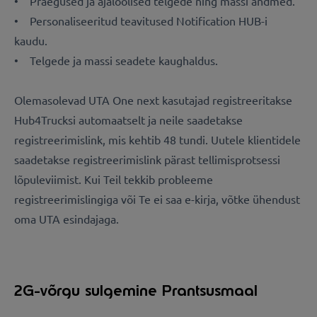
• Praegused ja ajaloolised telgede ning massi andmed.
• Personaliseeritud teavitused Notification HUB-i
kaudu.
• Telgede ja massi seadete kaughaldus.
Olemasolevad UTA One next kasutajad registreeritakse
Hub4Trucksi automaatselt ja neile saadetakse
registreerimislink, mis kehtib 48 tundi. Uutele klientidele
saadetakse registreerimislink pärast tellimisprotsessi
lõpuleviimist. Kui Teil tekkib probleeme
registreerimislingiga või Te ei saa e-kirja, võtke ühendust
oma UTA esindajaga.
2G-võrgu sulgemine Prantsusmaal