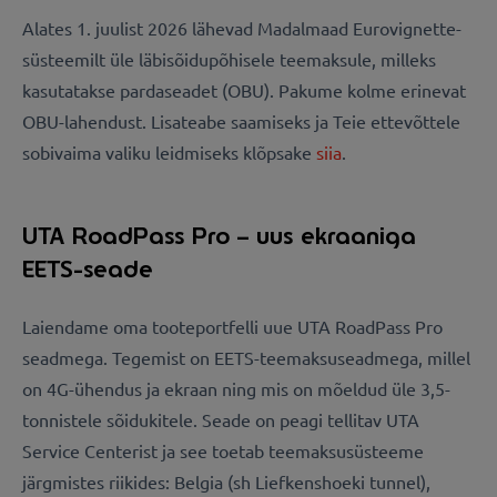
Alates 1. juulist 2026 lähevad Madalmaad Eurovignette-
süsteemilt üle läbisõidupõhisele teemaksule, milleks
kasutatakse pardaseadet (OBU). Pakume kolme erinevat
OBU-lahendust. Lisateabe saamiseks ja Teie ettevõttele
sobivaima valiku leidmiseks klõpsake
siia
.
UTA RoadPass Pro – uus ekraaniga
EETS-seade
Laiendame oma tooteportfelli uue UTA RoadPass Pro
seadmega. Tegemist on EETS-teemaksuseadmega, millel
on 4G-ühendus ja ekraan ning mis on mõeldud üle 3,5-
tonnistele sõidukitele. Seade on peagi tellitav UTA
Service Centerist ja see toetab teemaksusüsteeme
järgmistes riikides: Belgia (sh Liefkenshoeki tunnel),