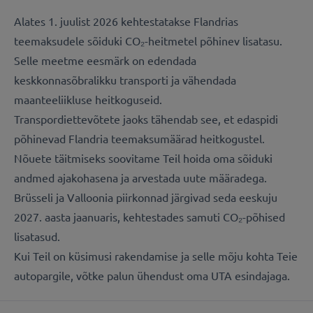
Alates 1. juulist 2026 kehtestatakse Flandrias
teemaksudele sõiduki CO₂-heitmetel põhinev lisatasu.
Selle meetme eesmärk on edendada
keskkonnasõbralikku transporti ja vähendada
maanteeliikluse heitkoguseid.
Transpordiettevõtete jaoks tähendab see, et edaspidi
põhinevad Flandria teemaksumäärad heitkogustel.
Nõuete täitmiseks soovitame Teil hoida oma sõiduki
andmed ajakohasena ja arvestada uute määradega.
Brüsseli ja Valloonia piirkonnad järgivad seda eeskuju
2027. aasta jaanuaris, kehtestades samuti CO₂-põhised
lisatasud.
Kui Teil on küsimusi rakendamise ja selle mõju kohta Teie
autopargile, võtke palun ühendust oma UTA esindajaga.