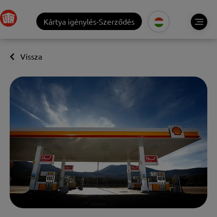
Kártya igénylés-Szerződés
Vissza