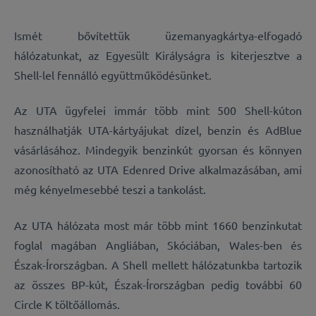
Ismét bővítettük üzemanyagkártya-elfogadó
hálózatunkat, az Egyesült Királyságra is kiterjesztve a
Shell-lel fennálló együttműködésünket.
Az UTA ügyfelei immár több mint 500 Shell-kúton
használhatják UTA-kártyájukat dízel, benzin és AdBlue
vásárlásához. Mindegyik benzinkút gyorsan és könnyen
azonosítható az UTA Edenred Drive alkalmazásában, ami
még kényelmesebbé teszi a tankolást.
Az UTA hálózata most már több mint 1660 benzinkutat
foglal magában Angliában, Skóciában, Wales-ben és
Észak-Írországban. A Shell mellett hálózatunkba tartozik
az összes BP-kút, Észak-Írországban pedig további 60
Circle K töltőállomás.