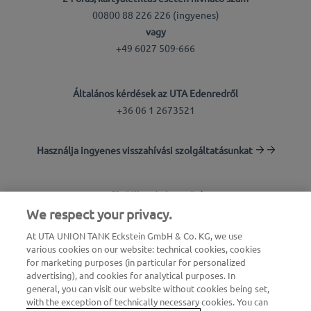
00800 88 226 226 (ingyenes)
vagy
+49 6027 509-666
Általános kérdések az UTA Edenredről
+36 06 1 2673521
Használja ingyenes visszahívási szolgáltatásunkat
Töltőállomás-kereső
We respect your privacy.
Bejelentkezés az ügyfélfelületre
At UTA UNION TANK Eckstein GmbH & Co. KG, we use
various cookies on our website: technical cookies, cookies
Az UTA Edenredről
for marketing purposes (in particular for personalized
advertising), and cookies for analytical purposes. In
general, you can visit our website without cookies being set,
with the exception of technically necessary cookies. You can