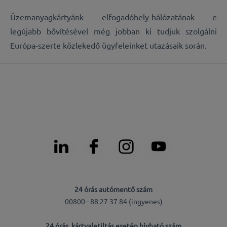
Üzemanyagkártyánk elfogadóhely-hálózatának e
legújabb bővítésével még jobban ki tudjuk szolgálni
Európa-szerte közlekedő ügyfeleinket utazásaik során.
24 órás autómentő szám
00800 - 88 27 37 84 (ingyenes)
24 órás, kártyaletiltás esetén hívható szám