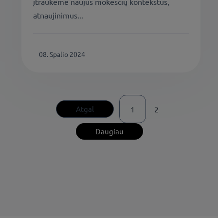
įtraukėme naujus mokesčių kontekstus,
atnaujinimus...
08. Spalio 2024
Atgal
1
2
Daugiau