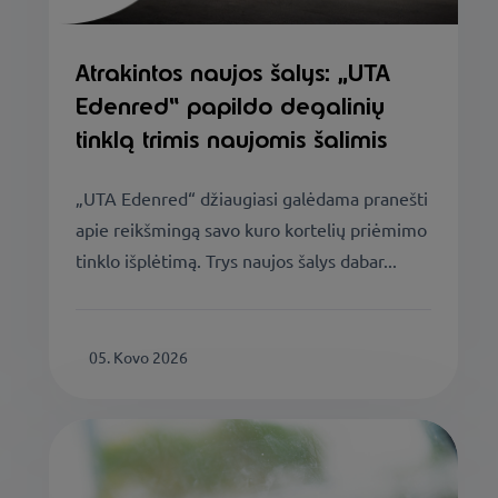
Atrakintos naujos šalys: „UTA
Edenred“ papildo degalinių
tinklą trimis naujomis šalimis
„UTA Edenred“ džiaugiasi galėdama pranešti
apie reikšmingą savo kuro kortelių priėmimo
tinklo išplėtimą. Trys naujos šalys dabar...
05. Kovo 2026