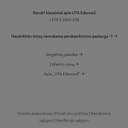
Bendri klausimai apie UTA Edenred
+370 5 2060 200
Naudokitės mūsų nemokama perskambinimo paslauga
Degalinių paieška
Į kliento zoną
Apie „UTA Edenred“
Teisinis pranešimas |
Privatumo politika
|
Bendrosios
sąlygos
|
Naudotojo sąlygos