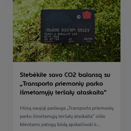
Stebėkite savo CO2 balansą su
„Transporto priemonių parko
išmetamųjų teršalų ataskaita“
Mūsų naujoji paslauga „Transporto priemonių
parko išmetamųjų teršalų ataskaita“ siūlo
klientams patogų būdą apskaičiuoti ir...