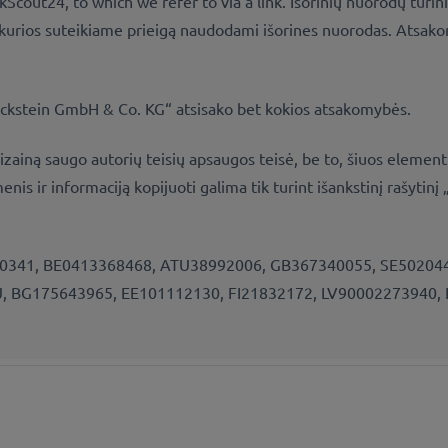
TruckScout24, to which we refer to via a link. Išorinių nuorodų
rie kurios suteikiame prieigą naudodami išorines nuorodas. Atsa
Eckstein GmbH & Co. KG“ atsisako bet kokios atsakomybės.
iną saugo autorių teisių apsaugos teisė, be to, šiuos elementus
s ir informaciją kopijuoti galima tik turint išankstinį rašyt
341, BE0413368468, ATU38992006, GB367340055, SE502044
J, BG175643965, EE101112130, FI21832172, LV90002273940