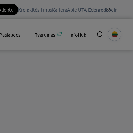
klientu
Kreipkitės į mus
Karjera
Apie UTA Edenred
Login
Paslaugos
Tvarumas
InfoHub