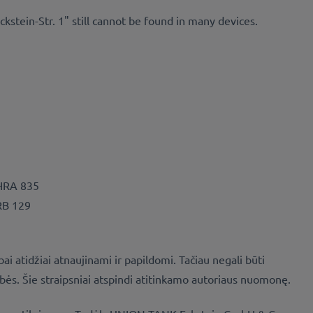
kstein-Str. 1" still cannot be found in many devices.
 HRA 835
RB 129
i atidžiai atnaujinami ir papildomi. Tačiau negali būti
ės. Šie straipsniai atspindi atitinkamo autoriaus nuomonę.