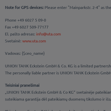
Note for GPS devices:
Please enter "Mainparkstr. 2-4" as th
Phone +49 6027 5 09-0
Fax +49 6027 509-77177
El. pašto adresas:
info@uta.com
Svetainė:
www.uta.com
Vadovas: {$ceo_name}
UNION TANK Eckstein GmbH & Co. KG is a limited partnersh
The personally liable partner is UNION TANK Eckstein GmbH
Teisiniai pranešimai
„UNION TANK Eckstein GmbH & Co KG“ svetainėje pateikiama info
suteikiama garantija dėl pateikiamų duomenų tikslumo ir išs