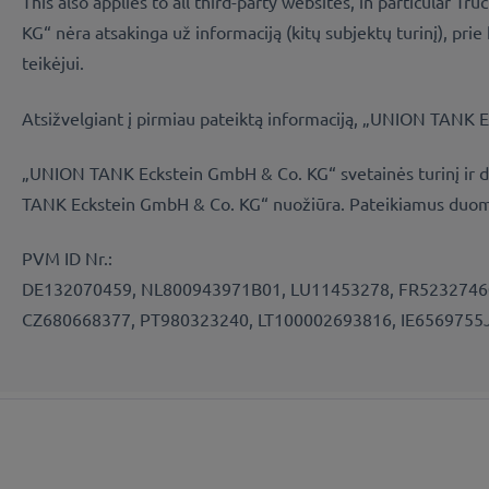
This also applies to all third-party websites, in particular 
KG“ nėra atsakinga už informaciją (kitų subjektų turinį), p
teikėjui.
Atsižvelgiant į pirmiau pateiktą informaciją, „UNION TANK 
„UNION TANK Eckstein GmbH & Co. KG“ svetainės turinį ir diza
TANK Eckstein GmbH & Co. KG“ nuožiūra. Pateikiamus duomeni
PVM ID Nr.:
DE132070459, NL800943971B01, LU11453278, FR52327460
CZ680668377, PT980323240, LT100002693816, IE6569755