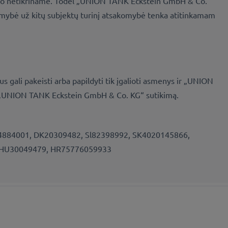
 turinio netikriname. Todėl „UNION TANK Eckstein GmbH & Co.
komybė už kitų subjektų turinį atsakomybė tenka atitinkamam
 gali pakeisti arba papildyti tik įgalioti asmenys ir „UNION
inį „UNION TANK Eckstein GmbH & Co. KG“ sutikimą.
884001, DK20309482, Sl82398992, SK4020145866,
, HU30049479, HR75776059933