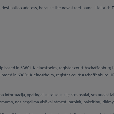
e destination address, because the new street name "Heinrich-Ec
ip based in 63801 Kleinostheim, register court Aschaffenburg
 based in 63801 Kleinostheim, register court Aschaffenburg H
rmacija, ypatingai su teise susiję straipsniai, yra nuolat laba
amumo, nes negalima visiškai atmesti tarpinių pakeitimų tikimyb