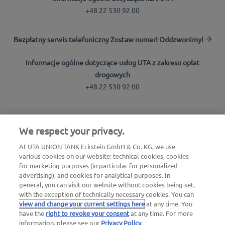
+48 22 530 92 00
Bezpłatny serwis telefoniczny Zostaw numer! Oddzwonimy!
Informacje ogólne dotyczące usług UTA z zakresu opłat
drogowych
+48 22 530 92 00
Wyszukiwarka stacji
We respect your privacy.
Zaloguj się do strefy klienta
At UTA UNION TANK Eckstein GmbH & Co. KG, we use
Informacje o UTA Edenred
various cookies on our website: technical cookies, cookies
for marketing purposes (in particular for personalized
advertising), and cookies for analytical purposes. In
general, you can visit our website without cookies being set,
with the exception of technically necessary cookies. You can
view and change your current settings here
at any time. You
have the
right to revoke your consent
at any time. For more
Nota prawna |
Nota prawna i pliki cookies / Ochrona
information, please see our
Privacy Policy
.