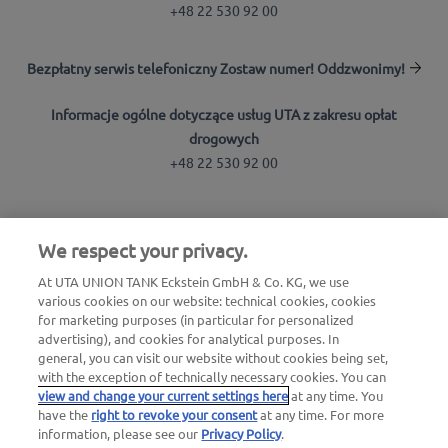
+48 22 530 92 00
Bezpłatny serwis telefoniczny Zostaw numer! Oddzwonimy!
Informacje ogólne dotyczące usług UTA z zakresu opłat
drogowych
+48 22 530 92 00
Wyszukiwarka stacji
We respect your privacy.
Zaloguj się do strefy klienta
At UTA UNION TANK Eckstein GmbH & Co. KG, we use
Informacje o UTA Edenred
various cookies on our website: technical cookies, cookies
for marketing purposes (in particular for personalized
advertising), and cookies for analytical purposes. In
general, you can visit our website without cookies being set,
with the exception of technically necessary cookies. You can
view and change your current settings here
at any time. You
have the
right to revoke your consent
at any time. For more
Nota prawna |
Nota prawna i pliki cookies / Ochrona
information, please see our
Privacy Policy
.