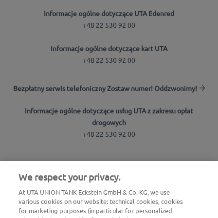
Informacje ogólne dotyczące UTA Edenred
+48 22 530 92 00
Informacje ogólne dotyczące kart UTA
+48 22 530 92 00
Bezpłatny serwis telefoniczny Zostaw numer! Oddzwonimy!
Informacje ogólne dotyczące usług UTA z zakresu opłat
drogowych
+48 22 530 92 00
Wyszukiwarka stacji
We respect your privacy.
Zaloguj się do strefy klienta
At UTA UNION TANK Eckstein GmbH & Co. KG, we use
Informacje o UTA Edenred
various cookies on our website: technical cookies, cookies
for marketing purposes (in particular for personalized