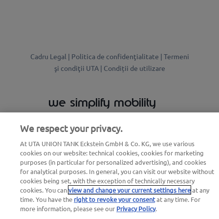
Cadru Legal |
Politica de confidenţialitate |
Termeni
şi condiţii UTA |
Condiții de utilizare
we simplify mobility
We respect your privacy.
At UTA UNION TANK Eckstein GmbH & Co. KG, we use various
cookies on our website: technical cookies, cookies for marketing
purposes (in particular for personalized advertising), and cookies
for analytical purposes. In general, you can visit our website without
cookies being set, with the exception of technically necessary
cookies. You can
view and change your current settings here
at any
time. You have the
right to revoke your consent
at any time. For
more information, please see our
Privacy Policy
.